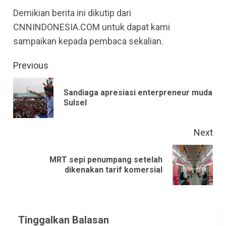
Demikian berita ini dikutip dari
CNNINDONESIA.COM untuk dapat kami
sampaikan kepada pembaca sekalian.
Continue
Previous
Reading
Sandiaga apresiasi enterpreneur muda
Pre
Sulsel
pos
Next
MRT sepi penumpang setelah
Next
dikenakan tarif komersial
post:
Tinggalkan Balasan