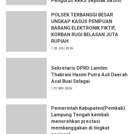
Pengurus KKKS Sepihak Aktifis
LSM LPAB Sofyan AS ST, Itu
Sangat menantang Aturan dan
POLSEK TERBANGGI BESAR
Dapat saya pastikan penuh Unsur
UNGKAP KASUS PENIPUAN
KKN, dan Unsur Politik.
BARANG ELEKTRONIK FIKTIF,
KORBAN RUGI BELASAN JUTA
6 AGUSTUS 2026
RUPIAH
25 JULI 2026
Sekretaris DPRD Lamtim
Thabrani Hasim Putra Asli Daerah
Asal Buai Selagai
31 MEI 2026
Pemerintah Kabupaten(Pemkab)
Lampung Tengah kembali
menorehkan prestasi
membanggakan di tingkat