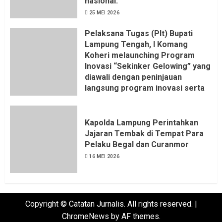
nasional.
25 MEI 2026
Pelaksana Tugas (Plt) Bupati
Lampung Tengah, I Komang
Koheri melaunching Program
Inovasi “Sekinker Gelowing” yang
diawali dengan peninjauan
langsung program inovasi serta
pemukulan gong. Kegiatan
berlangsung di Kantor Kelurahan
Bandar Jaya Barat, Kecamatan
Kapolda Lampung Perintahkan
Terbanggi Besar, Rabu
Jajaran Tembak di Tempat Para
(20/05/2026).
Pelaku Begal dan Curanmor
21 MEI 2026
16 MEI 2026
Copyright © Catatan Jurnalis. All rights reserved.
|
ChromeNews
by AF themes.