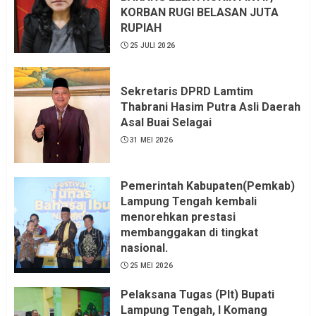
KORBAN RUGI BELASAN JUTA
6 AGUSTUS 2026
RUPIAH
25 JULI 2026
Sekretaris DPRD Lamtim
Thabrani Hasim Putra Asli Daerah
Asal Buai Selagai
31 MEI 2026
Pemerintah Kabupaten(Pemkab)
Lampung Tengah kembali
menorehkan prestasi
membanggakan di tingkat
nasional.
25 MEI 2026
Pelaksana Tugas (Plt) Bupati
Lampung Tengah, I Komang