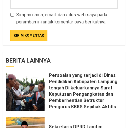
Simpan nama, email, dan situs web saya pada
peramban ini untuk komentar saya berikutnya.
BERITA LAINNYA
Persoalan yang terjadi di Dinas
Pendidikan Kabupaten Lampung
tengah Di keluarkannya Surat
Keputusan Pengangkatan dan
Pemberhentian Setruktur
Pengurus KKKS Sepihak Aktifis
LSM LPAB Sofyan AS ST, Itu
Sangat menantang Aturan dan
Dapat saya pastikan penuh Unsur
Sekretaris DPRD Lamtim