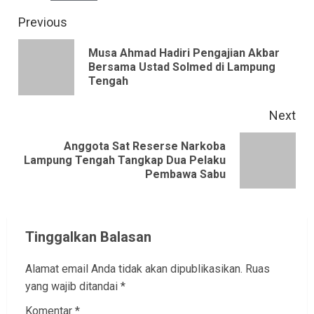
Continue
Previous
Reading
Musa Ahmad Hadiri Pengajian Akbar
Pre
Bersama Ustad Solmed di Lampung
Tengah
pos
Next
Anggota Sat Reserse Narkoba
Next
Lampung Tengah Tangkap Dua Pelaku
Pembawa Sabu
post:
Tinggalkan Balasan
Alamat email Anda tidak akan dipublikasikan.
Ruas
yang wajib ditandai
*
Komentar
*