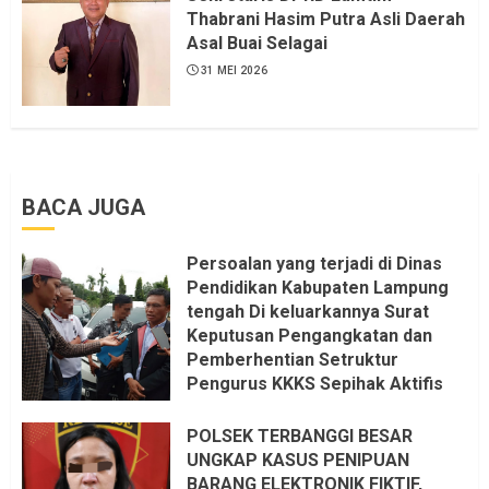
KKN, dan Unsur Politik.
Thabrani Hasim Putra Asli Daerah
Asal Buai Selagai
6 AGUSTUS 2026
31 MEI 2026
BACA JUGA
Persoalan yang terjadi di Dinas
Pendidikan Kabupaten Lampung
tengah Di keluarkannya Surat
Keputusan Pengangkatan dan
Pemberhentian Setruktur
Pengurus KKKS Sepihak Aktifis
LSM LPAB Sofyan AS ST, Itu
Sangat menantang Aturan dan
POLSEK TERBANGGI BESAR
Dapat saya pastikan penuh Unsur
UNGKAP KASUS PENIPUAN
KKN, dan Unsur Politik.
BARANG ELEKTRONIK FIKTIF,