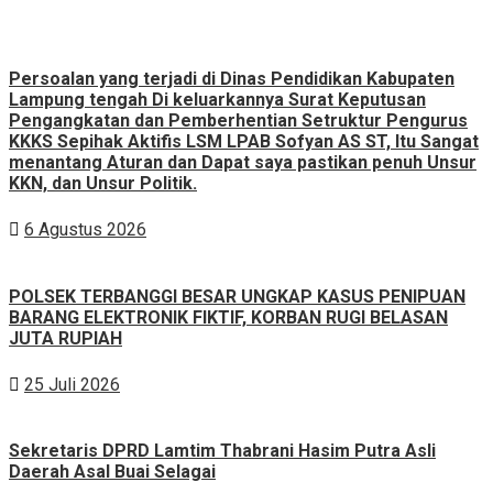
Persoalan yang terjadi di Dinas Pendidikan Kabupaten
Lampung tengah Di keluarkannya Surat Keputusan
Pengangkatan dan Pemberhentian Setruktur Pengurus
KKKS Sepihak Aktifis LSM LPAB Sofyan AS ST, Itu Sangat
menantang Aturan dan Dapat saya pastikan penuh Unsur
KKN, dan Unsur Politik.
6 Agustus 2026
POLSEK TERBANGGI BESAR UNGKAP KASUS PENIPUAN
BARANG ELEKTRONIK FIKTIF, KORBAN RUGI BELASAN
JUTA RUPIAH
25 Juli 2026
Sekretaris DPRD Lamtim Thabrani Hasim Putra Asli
Daerah Asal Buai Selagai