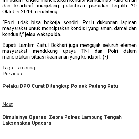
dan kondusif menjelang pelantikan presiden terpilih 20
Oktober 2019 mendatang.
“Polri tidak bisa bekerja sendiri. Perlu dukungan lapisan
masyarakat untuk menciptakan kondisi yang aman, damai dan
kondusif,” jelas wakapolda.
Bupati Lamtim Zaiful Bokhari juga mengajak seluruh elemen
masyarakat mendukung upaya TNI dan Polri dalam
menciptakan situasi keamanan yang kondusif.
(*)
Tags:
Lampung
Continue
Previous
Previous
post:
Reading
Pelaku DPO Curat Ditangkap Polsek Padang Ratu
Next
Next
post:
Dimulainya Operasi Zebra Polres Lampung Tengah
Laksanakan Upacara