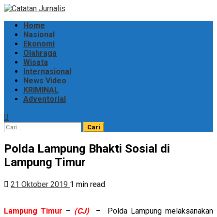
Skip
to
Primary
Home
content
Menu
Nasional
Ekonomi
Olahraga
Wisata
Internasional
News Video
KRIMINAL
Adventorial
Cari
untuk:
Polda Lampung Bhakti Sosial di
Lampung Timur
21 Oktober 2019
1 min read
Lampung Timur
–
(CJ)
– Polda Lampung melaksanakan