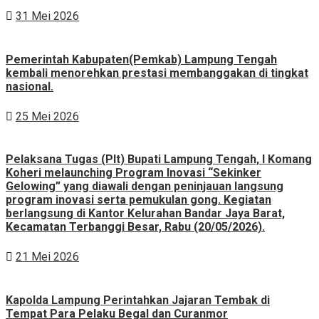
31 Mei 2026
Pemerintah Kabupaten(Pemkab) Lampung Tengah
kembali menorehkan prestasi membanggakan di tingkat
nasional.
25 Mei 2026
Pelaksana Tugas (Plt) Bupati Lampung Tengah, I Komang
Koheri melaunching Program Inovasi “Sekinker
Gelowing” yang diawali dengan peninjauan langsung
program inovasi serta pemukulan gong. Kegiatan
berlangsung di Kantor Kelurahan Bandar Jaya Barat,
Kecamatan Terbanggi Besar, Rabu (20/05/2026).
21 Mei 2026
Kapolda Lampung Perintahkan Jajaran Tembak di
Tempat Para Pelaku Begal dan Curanmor