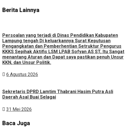
Berita Lainnya
Persoalan yang terjadi di Dinas Pendidikan Kabupaten
Lampung tengah Di keluarkannya Surat Keputusan
Pengangkatan dan Pemberhentian Setruktur Pengurus
KKKS Sepihak Aktifis LSM LPAB Sofyan AS ST, Itu Sangat
menantang Aturan dan Dapat saya pastikan penuh Unsur
KKN, dan Unsur Politik.
6 Agustus 2026
Sekretaris DPRD Lamtim Thabrani Hasim Putra Asli
Daerah Asal Buai Selagai
31 Mei 2026
Baca Juga