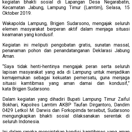
kegiatan bhakti sosial di Lapangan Desa Negarabatin,
Kecamatan Jabung, Lampung Timur (Lamtim), Selasa, 15
Oktober 2019.
Wakapolda Lampung, Brigjen Sudarsono, mengajak seluruh
elemen masyarakat berperan aktif dalam menjaga situasi
keamanan yang kondusif.
Kegiatan ini meliputi pengobatan gratis, sunatan massal,
penanaman pohon dan penandatanganan Deklarasi Jabung
Aman.
“Saya tidak henti-hentinya mengajak peran serta seluruh
lapisan masyarakat yang ada di Lampung untuk menjadikan
kemajemukan sebagai kekuatan pemersatu, guna menjaga
situasi kamtibmas yang aman damai dan kondusif,”
kata Brigjen Sudarsono.
Dalam kegiatan yang dihadiri Bupati Lampung Timur Zaiful
Bokhari, Kapolres Lamtim AKBP Taufan Dirgantoro, Dandim
0429 Letkol M. Darwis dan Forkopimda tersebut, Sudarsono
mengungkapkan bhakti sosial dilaksanakan serentak di
seluruh Indonesia.
Ini dalam rangka menciptakan kondisi kamtibmas yang aman