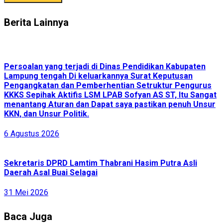
Berita Lainnya
Persoalan yang terjadi di Dinas Pendidikan Kabupaten
Lampung tengah Di keluarkannya Surat Keputusan
Pengangkatan dan Pemberhentian Setruktur Pengurus
KKKS Sepihak Aktifis LSM LPAB Sofyan AS ST, Itu Sangat
menantang Aturan dan Dapat saya pastikan penuh Unsur
KKN, dan Unsur Politik.
6 Agustus 2026
Sekretaris DPRD Lamtim Thabrani Hasim Putra Asli
Daerah Asal Buai Selagai
31 Mei 2026
Baca Juga