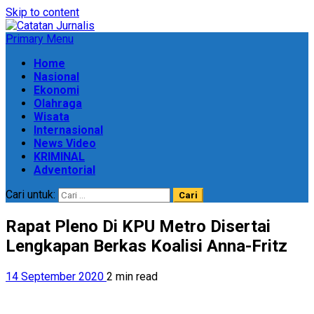
Skip to content
Primary Menu
Home
Nasional
Ekonomi
Olahraga
Wisata
Internasional
News Video
KRIMINAL
Adventorial
Cari untuk:
Rapat Pleno Di KPU Metro Disertai
Lengkapan Berkas Koalisi Anna-Fritz
14 September 2020
2 min read