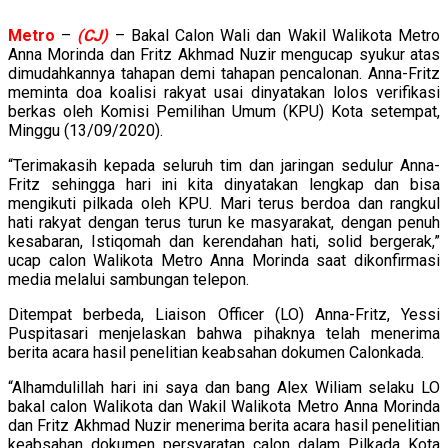
Metro
–
(CJ)
– Bakal Calon Wali dan Wakil Walikota Metro
Anna Morinda dan Fritz Akhmad Nuzir mengucap syukur atas
dimudahkannya tahapan demi tahapan pencalonan. Anna-Fritz
meminta doa koalisi rakyat usai dinyatakan lolos verifikasi
berkas oleh Komisi Pemilihan Umum (KPU) Kota setempat,
Minggu (13/09/2020).
“Terimakasih kepada seluruh tim dan jaringan sedulur Anna-
Fritz sehingga hari ini kita dinyatakan lengkap dan bisa
mengikuti pilkada oleh KPU. Mari terus berdoa dan rangkul
hati rakyat dengan terus turun ke masyarakat, dengan penuh
kesabaran, Istiqomah dan kerendahan hati, solid bergerak,”
ucap calon Walikota Metro Anna Morinda saat dikonfirmasi
media melalui sambungan telepon.
Ditempat berbeda, Liaison Officer (LO) Anna-Fritz, Yessi
Puspitasari menjelaskan bahwa pihaknya telah menerima
berita acara hasil penelitian keabsahan dokumen Calonkada.
“Alhamdulillah hari ini saya dan bang Alex Wiliam selaku LO
bakal calon Walikota dan Wakil Walikota Metro Anna Morinda
dan Fritz Akhmad Nuzir menerima berita acara hasil penelitian
keabsahan dokumen persyaratan calon dalam Pilkada Kota