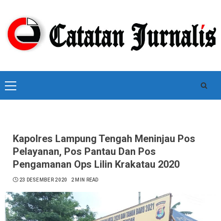
Skip
to
content
Primary
Menu
Kapolres Lampung Tengah Meninjau Pos
Pelayanan, Pos Pantau Dan Pos
Pengamanan Ops Lilin Krakatau 2020
23 DESEMBER 2020
2 MIN READ