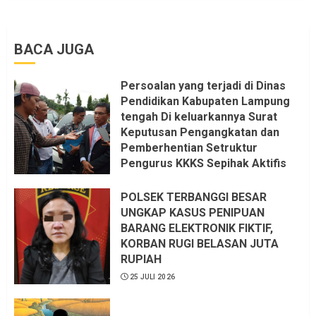
BACA JUGA
Persoalan yang terjadi di Dinas
Pendidikan Kabupaten Lampung
tengah Di keluarkannya Surat
Keputusan Pengangkatan dan
Pemberhentian Setruktur
Pengurus KKKS Sepihak Aktifis
LSM LPAB Sofyan AS ST, Itu
Sangat menantang Aturan dan
POLSEK TERBANGGI BESAR
Dapat saya pastikan penuh Unsur
UNGKAP KASUS PENIPUAN
KKN, dan Unsur Politik.
BARANG ELEKTRONIK FIKTIF,
KORBAN RUGI BELASAN JUTA
6 AGUSTUS 2026
RUPIAH
25 JULI 2026