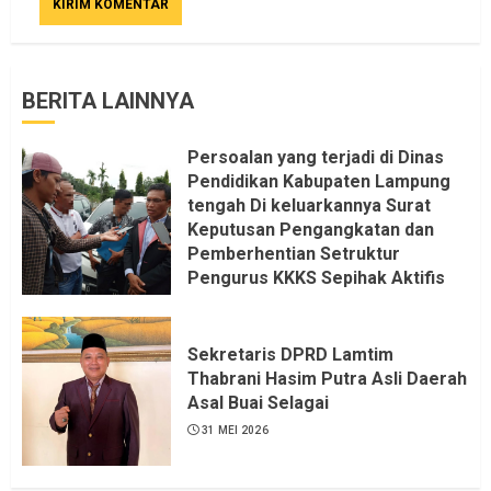
BERITA LAINNYA
Persoalan yang terjadi di Dinas
Pendidikan Kabupaten Lampung
tengah Di keluarkannya Surat
Keputusan Pengangkatan dan
Pemberhentian Setruktur
Pengurus KKKS Sepihak Aktifis
LSM LPAB Sofyan AS ST, Itu
Sangat menantang Aturan dan
Dapat saya pastikan penuh Unsur
Sekretaris DPRD Lamtim
KKN, dan Unsur Politik.
Thabrani Hasim Putra Asli Daerah
Asal Buai Selagai
6 AGUSTUS 2026
31 MEI 2026