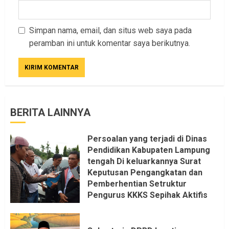
Simpan nama, email, dan situs web saya pada
peramban ini untuk komentar saya berikutnya.
BERITA LAINNYA
Persoalan yang terjadi di Dinas
Pendidikan Kabupaten Lampung
tengah Di keluarkannya Surat
Keputusan Pengangkatan dan
Pemberhentian Setruktur
Pengurus KKKS Sepihak Aktifis
LSM LPAB Sofyan AS ST, Itu
Sangat menantang Aturan dan
Dapat saya pastikan penuh Unsur