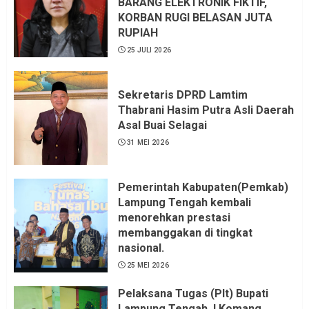
BARANG ELEKTRONIK FIKTIF,
KORBAN RUGI BELASAN JUTA
6 AGUSTUS 2026
RUPIAH
25 JULI 2026
Sekretaris DPRD Lamtim
Thabrani Hasim Putra Asli Daerah
Asal Buai Selagai
31 MEI 2026
Pemerintah Kabupaten(Pemkab)
Lampung Tengah kembali
menorehkan prestasi
membanggakan di tingkat
nasional.
25 MEI 2026
Pelaksana Tugas (Plt) Bupati
Lampung Tengah, I Komang