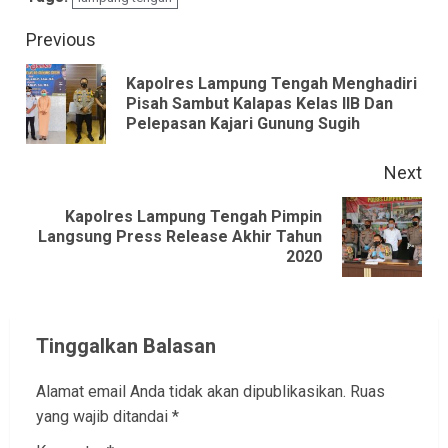
Continue
Previous
Reading
Kapolres Lampung Tengah Menghadiri
Pre
Pisah Sambut Kalapas Kelas IIB Dan
Pelepasan Kajari Gunung Sugih
pos
Next
Kapolres Lampung Tengah Pimpin
Next
Langsung Press Release Akhir Tahun
2020
post:
Tinggalkan Balasan
Alamat email Anda tidak akan dipublikasikan.
Ruas
yang wajib ditandai
*