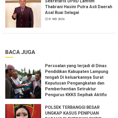
Sekretaris DPRD Lamtim
KKN, dan Unsur Politik.
Thabrani Hasim Putra Asli Daerah
Asal Buai Selagai
6 AGUSTUS 2026
31 MEI 2026
BACA JUGA
Persoalan yang terjadi di Dinas
Pendidikan Kabupaten Lampung
tengah Di keluarkannya Surat
Keputusan Pengangkatan dan
Pemberhentian Setruktur
Pengurus KKKS Sepihak Aktifis
LSM LPAB Sofyan AS ST, Itu
Sangat menantang Aturan dan
POLSEK TERBANGGI BESAR
Dapat saya pastikan penuh Unsur
UNGKAP KASUS PENIPUAN
KKN, dan Unsur Politik.