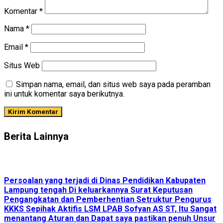
Komentar
*
Nama
*
Email
*
Situs Web
Simpan nama, email, dan situs web saya pada peramban
ini untuk komentar saya berikutnya.
Berita Lainnya
Persoalan yang terjadi di Dinas Pendidikan Kabupaten
Lampung tengah Di keluarkannya Surat Keputusan
Pengangkatan dan Pemberhentian Setruktur Pengurus
KKKS Sepihak Aktifis LSM LPAB Sofyan AS ST, Itu Sangat
menantang Aturan dan Dapat saya pastikan penuh Unsur