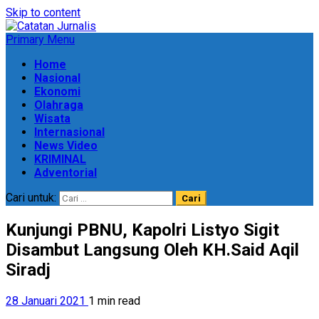
Skip to content
Primary Menu
Home
Nasional
Ekonomi
Olahraga
Wisata
Internasional
News Video
KRIMINAL
Adventorial
Cari untuk:
Kunjungi PBNU, Kapolri Listyo Sigit
Disambut Langsung Oleh KH.Said Aqil
Siradj
28 Januari 2021
1 min read