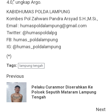
4.0,” ungkap Argo.
KABIDHUMAS POLDA LAMPUNG
Kombes Pol Zahwani Pandra Arsyad S.H.,M.Si.,
Email : humaspoldalampung@gmail.com
Twitter: @humaspoldalpg
FB: humas_poldalampung
IG: @humas_poldalampung
(*)
Tags:
lampung tengah
Continue
Previous
Reading
Pelaku Curanmor Diserahkan Ke
Pre
Polsek Seputih Mataram Lampung
Tengah
pos
Next