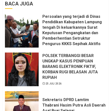
BACA JUGA
Persoalan yang terjadi di Dinas
Pendidikan Kabupaten Lampung
tengah Di keluarkannya Surat
Keputusan Pengangkatan dan
Pemberhentian Setruktur
Pengurus KKKS Sepihak Aktifis
LSM LPAB Sofyan AS ST, Itu
Sangat menantang Aturan dan
POLSEK TERBANGGI BESAR
Dapat saya pastikan penuh Unsur
UNGKAP KASUS PENIPUAN
KKN, dan Unsur Politik.
BARANG ELEKTRONIK FIKTIF,
KORBAN RUGI BELASAN JUTA
6 AGUSTUS 2026
RUPIAH
25 JULI 2026
Sekretaris DPRD Lamtim
Thabrani Hasim Putra Asli Daerah
Asal Buai Selagai