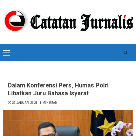
Skip
to
content
Primary
Menu
Dalam Konferensi Pers, Humas Polri
Libatkan Juru Bahasa Isyarat
29 JANUARI 2021
1 MIN READ