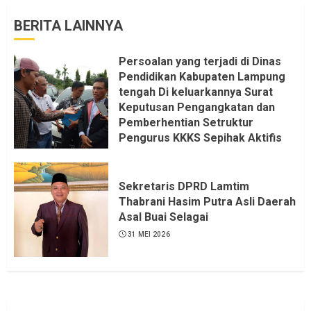
BERITA LAINNYA
Persoalan yang terjadi di Dinas
Pendidikan Kabupaten Lampung
tengah Di keluarkannya Surat
Keputusan Pengangkatan dan
Pemberhentian Setruktur
Pengurus KKKS Sepihak Aktifis
LSM LPAB Sofyan AS ST, Itu
Sangat menantang Aturan dan
Dapat saya pastikan penuh Unsur
Sekretaris DPRD Lamtim
KKN, dan Unsur Politik.
Thabrani Hasim Putra Asli Daerah
Asal Buai Selagai
6 AGUSTUS 2026
31 MEI 2026