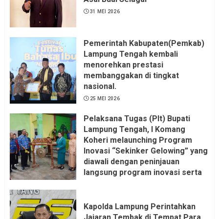
31 MEI 2026
Pemerintah Kabupaten(Pemkab)
Lampung Tengah kembali
menorehkan prestasi
membanggakan di tingkat
nasional.
25 MEI 2026
Pelaksana Tugas (Plt) Bupati
Lampung Tengah, I Komang
Koheri melaunching Program
Inovasi “Sekinker Gelowing” yang
diawali dengan peninjauan
langsung program inovasi serta
pemukulan gong. Kegiatan
berlangsung di Kantor Kelurahan
Bandar Jaya Barat, Kecamatan
Kapolda Lampung Perintahkan
Terbanggi Besar, Rabu
Jajaran Tembak di Tempat Para