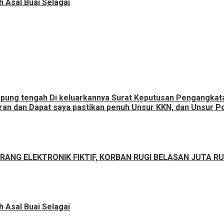
 Asal Buai Selagai
ampung tengah Di keluarkannya Surat Keputusan Pengangka
an dan Dapat saya pastikan penuh Unsur KKN, dan Unsur Pol
ANG ELEKTRONIK FIKTIF, KORBAN RUGI BELASAN JUTA R
 Asal Buai Selagai