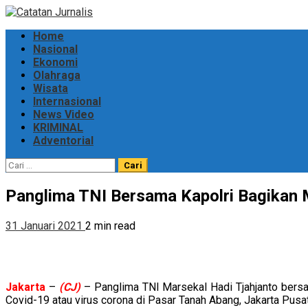
Skip
to
Primary
Home
content
Menu
Nasional
Ekonomi
Olahraga
Wisata
Internasional
News Video
KRIMINAL
Adventorial
Cari
untuk:
Panglima TNI Bersama Kapolri Bagikan 
31 Januari 2021
2 min read
Jakarta
–
(CJ)
– Panglima TNI Marsekal Hadi Tjahjanto bersa
Covid-19 atau virus corona di Pasar Tanah Abang, Jakarta Pusat