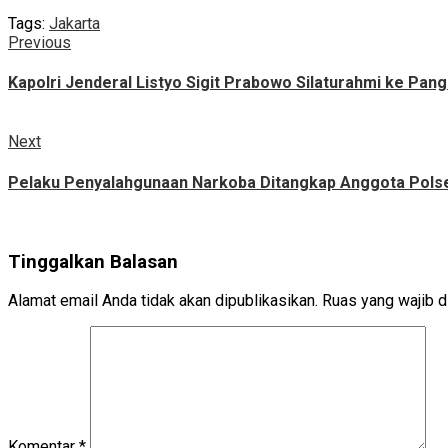
Tags:
Jakarta
Continue
Previous
Previous
post:
Reading
Kapolri Jenderal Listyo Sigit Prabowo Silaturahmi ke Pang
Next
Next
post:
Pelaku Penyalahgunaan Narkoba Ditangkap Anggota Pols
Tinggalkan Balasan
Alamat email Anda tidak akan dipublikasikan.
Ruas yang wajib d
Komentar
*