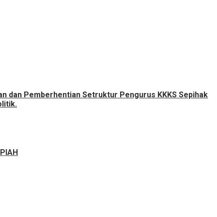
tan dan Pemberhentian Setruktur Pengurus KKKS Sepihak
itik.
UPIAH