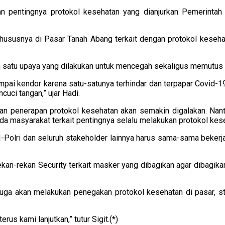
an pentingnya protokol kesehatan yang dianjurkan Pemerintah
khususnya di Pasar Tanah Abang terkait dengan protokol keseh
atu upaya yang dilakukan untuk mencegah sekaligus memutus ma
mpai kendor karena satu-satunya terhindar dan terpapar Covid-
cuci tangan,” ujar Hadi.
pan penerapan protokol kesehatan akan semakin digalakan. Nant
a masyarakat terkait pentingnya selalu melakukan protokol kes
NI-Polri dan seluruh stakeholder lainnya harus sama-sama bek
n-rekan Security terkait masker yang dibagikan agar dibagika
 juga akan melakukan penegakan protokol kesehatan di pasar, st
us kami lanjutkan,” tutur Sigit.(*)