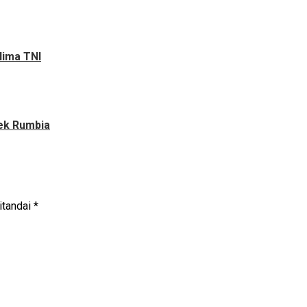
lima TNI
ek Rumbia
itandai
*