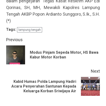
dalam pengejaran” Tegas Kasat Reskrim AKP Edi
Qorinas, SH, MH, Mewakili Kapolres Lampung
Tengah AKBP Popon Ardianto Sunggoro, S.Ik., S.H.
(*)
Tags:
lampung tengah
Continue
Previous
Reading
Modus Pinjam Sepeda Motor, HS Bawa
Pre
Kabur Motor Korban
pos
Next
Kabid Humas Polda Lampung Hadiri
Next
Acara Penyerahan Santunan Kepada
Keluarga Korban Sriwijaya Air
post: