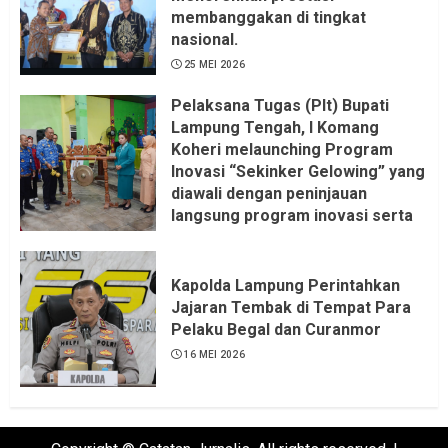
membanggakan di tingkat
nasional.
25 MEI 2026
Pelaksana Tugas (Plt) Bupati
Lampung Tengah, I Komang
Koheri melaunching Program
Inovasi “Sekinker Gelowing” yang
diawali dengan peninjauan
langsung program inovasi serta
pemukulan gong. Kegiatan
berlangsung di Kantor Kelurahan
Bandar Jaya Barat, Kecamatan
Kapolda Lampung Perintahkan
Terbanggi Besar, Rabu
Jajaran Tembak di Tempat Para
(20/05/2026).
Pelaku Begal dan Curanmor
21 MEI 2026
16 MEI 2026