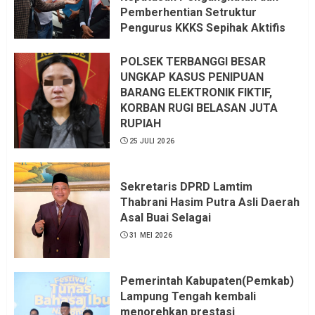
Pemberhentian Setruktur
Pengurus KKKS Sepihak Aktifis
LSM LPAB Sofyan AS ST, Itu
Sangat menantang Aturan dan
POLSEK TERBANGGI BESAR
Dapat saya pastikan penuh Unsur
UNGKAP KASUS PENIPUAN
KKN, dan Unsur Politik.
BARANG ELEKTRONIK FIKTIF,
KORBAN RUGI BELASAN JUTA
6 AGUSTUS 2026
RUPIAH
25 JULI 2026
Sekretaris DPRD Lamtim
Thabrani Hasim Putra Asli Daerah
Asal Buai Selagai
31 MEI 2026
Pemerintah Kabupaten(Pemkab)
Lampung Tengah kembali
menorehkan prestasi