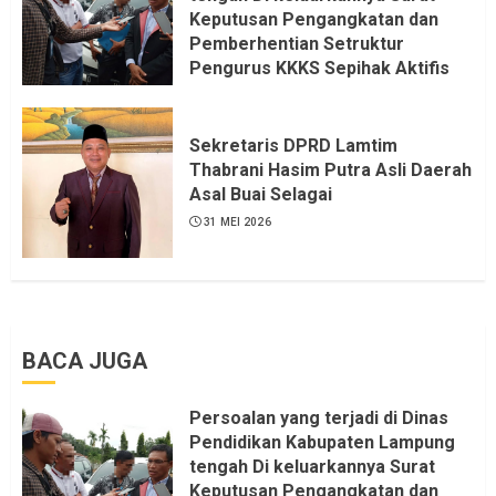
Keputusan Pengangkatan dan
Pemberhentian Setruktur
Pengurus KKKS Sepihak Aktifis
LSM LPAB Sofyan AS ST, Itu
Sangat menantang Aturan dan
Dapat saya pastikan penuh Unsur
Sekretaris DPRD Lamtim
KKN, dan Unsur Politik.
Thabrani Hasim Putra Asli Daerah
Asal Buai Selagai
6 AGUSTUS 2026
31 MEI 2026
BACA JUGA
Persoalan yang terjadi di Dinas
Pendidikan Kabupaten Lampung
tengah Di keluarkannya Surat
Keputusan Pengangkatan dan