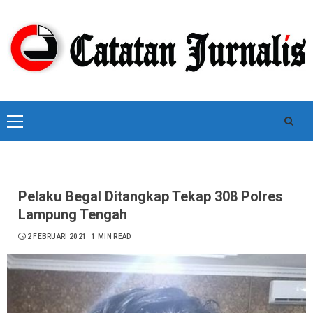
Skip
to
content
Primary
Menu
Pelaku Begal Ditangkap Tekap 308 Polres
Lampung Tengah
2 FEBRUARI 2021
1 MIN READ