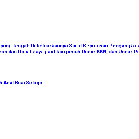
ampung tengah Di keluarkannya Surat Keputusan Pengangka
an dan Dapat saya pastikan penuh Unsur KKN, dan Unsur Pol
 Asal Buai Selagai