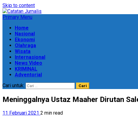
Skip to content
Primary Menu
Home
Nasional
Ekonomi
Olahraga
Wisata
Internasional
News Video
KRIMINAL
Adventorial
Cari untuk:
Meninggalnya Ustaz Maaher Dirutan Sale
11 Februari 2021
2 min read