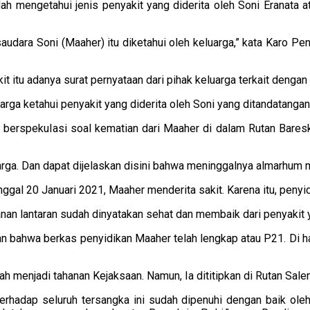
h mengetahui jenis penyakit yang diderita oleh Soni Eranata at
audara Soni (Maaher) itu diketahui oleh keluarga,” kata Karo P
t itu adanya surat pernyataan dari pihak keluarga terkait denga
rga ketahui penyakit yang diderita oleh Soni yang ditandatangani
berspekulasi soal kematian dari Maaher di dalam Rutan Bareskr
arga. Dan dapat dijelaskan disini bahwa meninggalnya almarhum mu
gal 20 Januari 2021, Maaher menderita sakit. Karena itu, penyi
nan lantaran sudah dinyatakan sehat dan membaik dari penyakit y
an bahwa berkas penyidikan Maaher telah lengkap atau P21. Di h
ah menjadi tahanan Kejaksaan. Namun, Ia dititipkan di Rutan Sal
erhadap seluruh tersangka ini sudah dipenuhi dengan baik oleh