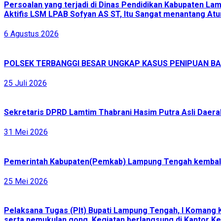
Persoalan yang terjadi di Dinas Pendidikan Kabupaten L
Aktifis LSM LPAB Sofyan AS ST, Itu Sangat menantang Atur
6 Agustus 2026
POLSEK TERBANGGI BESAR UNGKAP KASUS PENIPUAN BAR
25 Juli 2026
Sekretaris DPRD Lamtim Thabrani Hasim Putra Asli Daerah
31 Mei 2026
Pemerintah Kabupaten(Pemkab) Lampung Tengah kembali 
25 Mei 2026
Pelaksana Tugas (Plt) Bupati Lampung Tengah, I Komang 
serta pemukulan gong. Kegiatan berlangsung di Kantor Ke