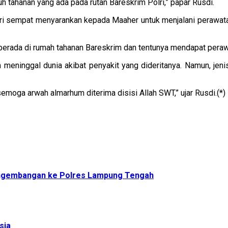
h tahanan yang ada pada rutan Bareskrim Polri,” papar Rusdi.
Polri sempat menyarankan kepada Maaher untuk menjalani perawata
berada di rumah tahanan Bareskrim dan tentunya mendapat perawat
n meninggal dunia akibat penyakit yang dideritanya. Namun, jen
moga arwah almarhum diterima disisi Allah SWT,” ujar Rusdi.(*)
Pengembangan ke Polres Lampung Tengah
sia