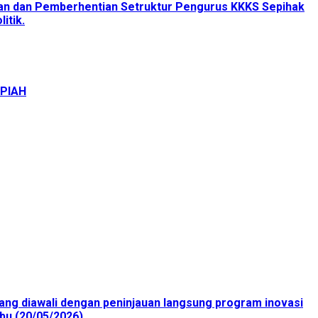
tan dan Pemberhentian Setruktur Pengurus KKKS Sepihak
itik.
UPIAH
ang diawali dengan peninjauan langsung program inovasi
bu (20/05/2026).