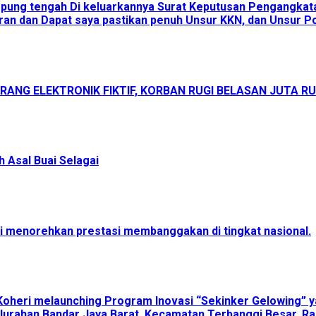
ampung tengah Di keluarkannya Surat Keputusan Pengangka
an dan Dapat saya pastikan penuh Unsur KKN, dan Unsur Pol
ANG ELEKTRONIK FIKTIF, KORBAN RUGI BELASAN JUTA R
 Asal Buai Selagai
menorehkan prestasi membanggakan di tingkat nasional.
Koheri melaunching Program Inovasi “Sekinker Gelowing” y
lurahan Bandar Jaya Barat, Kecamatan Terbanggi Besar, Ra