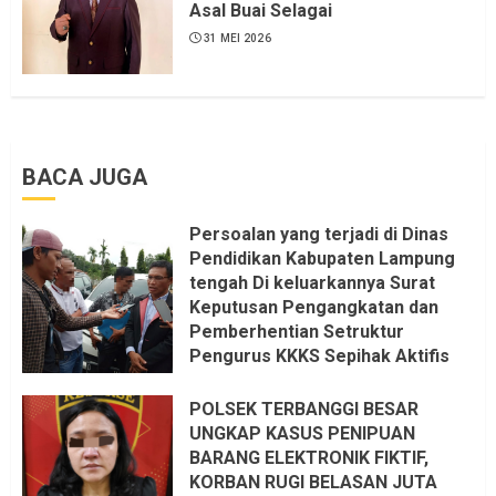
Asal Buai Selagai
6 AGUSTUS 2026
31 MEI 2026
BACA JUGA
Persoalan yang terjadi di Dinas
Pendidikan Kabupaten Lampung
tengah Di keluarkannya Surat
Keputusan Pengangkatan dan
Pemberhentian Setruktur
Pengurus KKKS Sepihak Aktifis
LSM LPAB Sofyan AS ST, Itu
Sangat menantang Aturan dan
POLSEK TERBANGGI BESAR
Dapat saya pastikan penuh Unsur
UNGKAP KASUS PENIPUAN
KKN, dan Unsur Politik.
BARANG ELEKTRONIK FIKTIF,
KORBAN RUGI BELASAN JUTA
6 AGUSTUS 2026