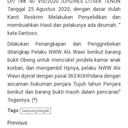
LP/ 188 -B/ VIII/2020 /LPG/RES LT/SEK TENUN
Tanggal 25 Agustus 2020, dengan dasar itulah
Kanit Reskrim Melakukan Penyelidikan dan
membuahkan Hasil dan pelakunya ada dirumah. “
kata Santoso.
Dilakukan Penangkapan dan Penggrebekan
ditangkap Pelaku NWW Als Wawi berikut barang
bukti Obeng untuk mencokel jendela kamar anak
korban, dan mengambil Hpnya, pelaku NWW Als
Wawi dijerat dengan pasal 363 KUHPidana dengan
ancaman hukuman penjara Tujuh tahun Penjara
berikut dan barang bukti masih dalam pencarian”
Tegasnya. (*)
Tags:
lampung tengah
Continue
Previous