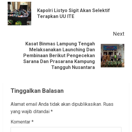
Reading
Kapolri Listyo Sigit Akan Selektif
Pre
Terapkan UU ITE
pos
Next
Kasat Binmas Lampung Tengah
Melaksanakan Launching Dan
Next
Pembinaan Berikut Pengecekan
Sarana Dan Prasarana Kampung
post:
Tangguh Nusantara
Tinggalkan Balasan
Alamat email Anda tidak akan dipublikasikan.
Ruas
yang wajib ditandai
*
Komentar
*