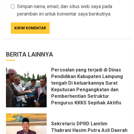
Simpan nama, email, dan situs web saya pada
peramban ini untuk komentar saya berikutnya.
BERITA LAINNYA
Persoalan yang terjadi di Dinas
Pendidikan Kabupaten Lampung
tengah Di keluarkannya Surat
Keputusan Pengangkatan dan
Pemberhentian Setruktur
Pengurus KKKS Sepihak Aktifis
LSM LPAB Sofyan AS ST, Itu
Sangat menantang Aturan dan
Dapat saya pastikan penuh Unsur
Sekretaris DPRD Lamtim
KKN, dan Unsur Politik.
Thabrani Hasim Putra Asli Daerah