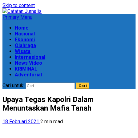
Skip to content
Primary Menu
Home
Nasional
Ekonomi
Olahraga
Wisata
Internasional
News Video
KRIMINAL
Adventorial
Cari untuk:
Upaya Tegas Kapolri Dalam
Menuntaskan Mafia Tanah
18 Februari 2021
2 min read