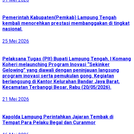
Pemerintah Kabupaten(Pemkab) Lampung Tengah
kembali menorehkan prestasi membanggakan di tingkat
nasional.
25 Mei 2026
Pelaksana Tugas (Plt) Bupati Lampung Tengah, I Komang
Koheri melaunching Program Inovasi “Sekinker
Gelowing” yang diawali dengan peninjauan langsung
program inovasi serta pemukulan gong. Kegiatan
berlangsung di Kantor Kelurahan Bandar Jaya Barat,
Kecamatan Terbanggi Besar, Rabu (20/05/2026).
21 Mei 2026
Kapolda Lampung Perintahkan Jajaran Tembak di
Tempat Para Pelaku Begal dan Curanmor