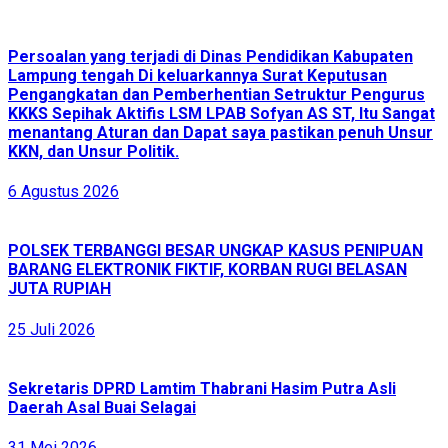
Persoalan yang terjadi di Dinas Pendidikan Kabupaten
Lampung tengah Di keluarkannya Surat Keputusan
Pengangkatan dan Pemberhentian Setruktur Pengurus
KKKS Sepihak Aktifis LSM LPAB Sofyan AS ST, Itu Sangat
menantang Aturan dan Dapat saya pastikan penuh Unsur
KKN, dan Unsur Politik.
6 Agustus 2026
POLSEK TERBANGGI BESAR UNGKAP KASUS PENIPUAN
BARANG ELEKTRONIK FIKTIF, KORBAN RUGI BELASAN
JUTA RUPIAH
25 Juli 2026
Sekretaris DPRD Lamtim Thabrani Hasim Putra Asli
Daerah Asal Buai Selagai
31 Mei 2026