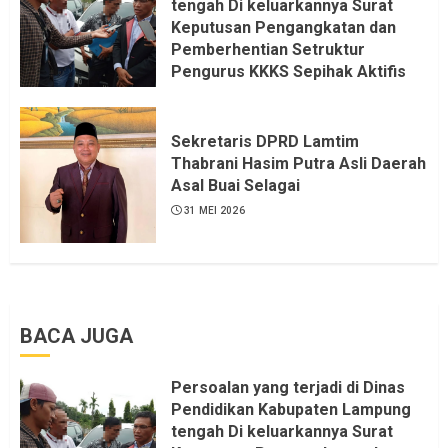
tengah Di keluarkannya Surat
Keputusan Pengangkatan dan
Pemberhentian Setruktur
Pengurus KKKS Sepihak Aktifis
LSM LPAB Sofyan AS ST, Itu
Sangat menantang Aturan dan
Dapat saya pastikan penuh Unsur
Sekretaris DPRD Lamtim
KKN, dan Unsur Politik.
Thabrani Hasim Putra Asli Daerah
Asal Buai Selagai
6 AGUSTUS 2026
31 MEI 2026
BACA JUGA
Persoalan yang terjadi di Dinas
Pendidikan Kabupaten Lampung
tengah Di keluarkannya Surat