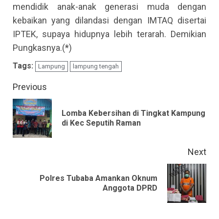
mendidik anak-anak generasi muda dengan
kebaikan yang dilandasi dengan IMTAQ disertai
IPTEK, supaya hidupnya lebih terarah. Demikian
Pungkasnya.(*)
Tags:
Lampung
lampung tengah
Continue
Previous
Reading
Lomba Kebersihan di Tingkat Kampung
Pre
di Kec Seputih Raman
pos
Next
Polres Tubaba Amankan Oknum
Next
Anggota DPRD
post: