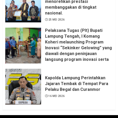
menorehkan prestasi
membanggakan di tingkat
nasional.
25 MEI 2026
Pelaksana Tugas (Plt) Bupati
Lampung Tengah, I Komang
Koheri melaunching Program
Inovasi “Sekinker Gelowing” yang
diawali dengan peninjauan
langsung program inovasi serta
pemukulan gong. Kegiatan
berlangsung di Kantor Kelurahan
Bandar Jaya Barat, Kecamatan
Kapolda Lampung Perintahkan
Terbanggi Besar, Rabu
Jajaran Tembak di Tempat Para
(20/05/2026).
Pelaku Begal dan Curanmor
21 MEI 2026
16 MEI 2026