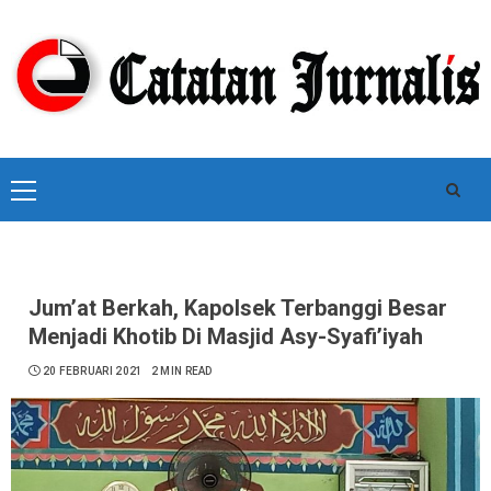
Skip
to
content
Primary
Menu
Jum’at Berkah, Kapolsek Terbanggi Besar
Menjadi Khotib Di Masjid Asy-Syafi’iyah
20 FEBRUARI 2021
2 MIN READ