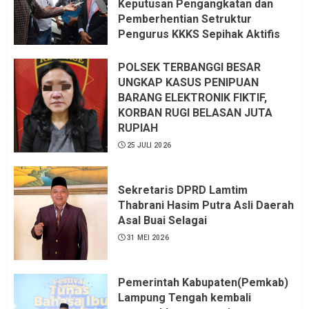
Keputusan Pengangkatan dan
Pemberhentian Setruktur
Pengurus KKKS Sepihak Aktifis
LSM LPAB Sofyan AS ST, Itu
Sangat menantang Aturan dan
POLSEK TERBANGGI BESAR
Dapat saya pastikan penuh Unsur
UNGKAP KASUS PENIPUAN
KKN, dan Unsur Politik.
BARANG ELEKTRONIK FIKTIF,
KORBAN RUGI BELASAN JUTA
6 AGUSTUS 2026
RUPIAH
25 JULI 2026
Sekretaris DPRD Lamtim
Thabrani Hasim Putra Asli Daerah
Asal Buai Selagai
31 MEI 2026
Pemerintah Kabupaten(Pemkab)
Lampung Tengah kembali