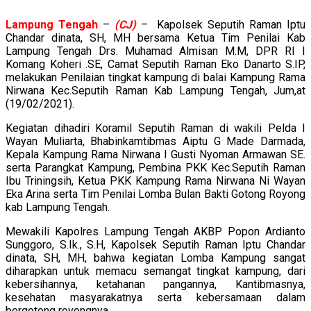
Lampung
Tengah
–
(CJ)
– Kapolsek Seputih Raman Iptu
Chandar dinata, SH, MH bersama Ketua Tim Penilai Kab
Lampung Tengah Drs. Muhamad Almisan M.M, DPR RI I
Komang Koheri .SE, Camat Seputih Raman Eko Danarto S.IP,
melakukan Penilaian tingkat kampung di balai Kampung Rama
Nirwana Kec.Seputih Raman Kab Lampung Tengah, Jum,at
(19/02/2021).
Kegiatan dihadiri Koramil Seputih Raman di wakili Pelda I
Wayan Muliarta, Bhabinkamtibmas Aiptu G Made Darmada,
Kepala Kampung Rama Nirwana I Gusti Nyoman Armawan SE.
serta Parangkat Kampung, Pembina PKK Kec.Seputih Raman
Ibu Triningsih, Ketua PKK Kampung Rama Nirwana Ni Wayan
Eka Arina serta Tim Penilai Lomba Bulan Bakti Gotong Royong
kab Lampung Tengah.
Mewakili Kapolres Lampung Tengah AKBP Popon Ardianto
Sunggoro, S.Ik., S.H, Kapolsek Seputih Raman Iptu Chandar
dinata, SH, MH, bahwa kegiatan Lomba Kampung sangat
diharapkan untuk memacu semangat tingkat kampung, dari
kebersihannya, ketahanan pangannya, Kantibmasnya,
kesehatan masyarakatnya serta kebersamaan dalam
bergotong royongnya.