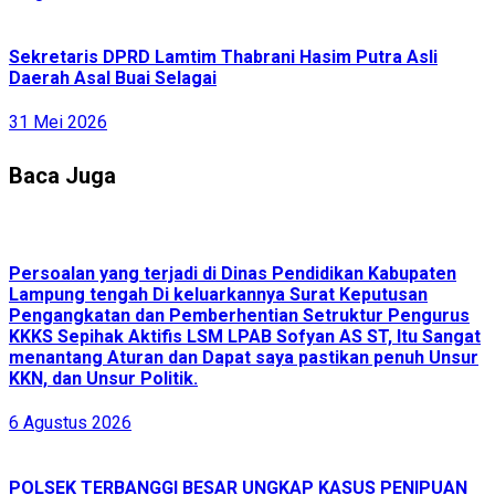
Sekretaris DPRD Lamtim Thabrani Hasim Putra Asli
Daerah Asal Buai Selagai
31 Mei 2026
Baca Juga
Persoalan yang terjadi di Dinas Pendidikan Kabupaten
Lampung tengah Di keluarkannya Surat Keputusan
Pengangkatan dan Pemberhentian Setruktur Pengurus
KKKS Sepihak Aktifis LSM LPAB Sofyan AS ST, Itu Sangat
menantang Aturan dan Dapat saya pastikan penuh Unsur
KKN, dan Unsur Politik.
6 Agustus 2026
POLSEK TERBANGGI BESAR UNGKAP KASUS PENIPUAN