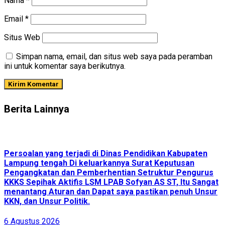
Nama
*
Email
*
Situs Web
Simpan nama, email, dan situs web saya pada peramban
ini untuk komentar saya berikutnya.
Berita Lainnya
Persoalan yang terjadi di Dinas Pendidikan Kabupaten
Lampung tengah Di keluarkannya Surat Keputusan
Pengangkatan dan Pemberhentian Setruktur Pengurus
KKKS Sepihak Aktifis LSM LPAB Sofyan AS ST, Itu Sangat
menantang Aturan dan Dapat saya pastikan penuh Unsur
KKN, dan Unsur Politik.
6 Agustus 2026