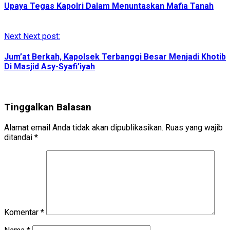
Upaya Tegas Kapolri Dalam Menuntaskan Mafia Tanah
Next
Next post:
Jum’at Berkah, Kapolsek Terbanggi Besar Menjadi Khotib
Di Masjid Asy-Syafi’iyah
Tinggalkan Balasan
Alamat email Anda tidak akan dipublikasikan.
Ruas yang wajib
ditandai
*
Komentar
*