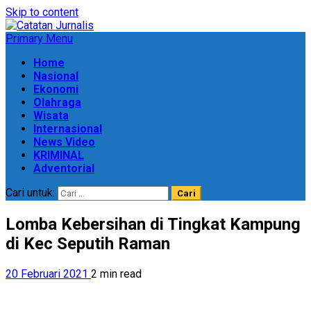
Skip to content
Primary Menu
Home
Nasional
Ekonomi
Olahraga
Wisata
Internasional
News Video
KRIMINAL
Adventorial
Cari untuk:
Lomba Kebersihan di Tingkat Kampung
di Kec Seputih Raman
20 Februari 2021
2 min read