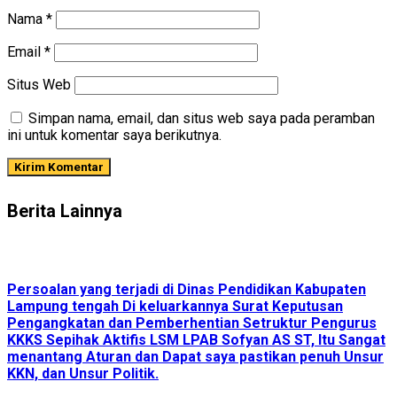
Nama
*
Email
*
Situs Web
Simpan nama, email, dan situs web saya pada peramban
ini untuk komentar saya berikutnya.
Berita Lainnya
Persoalan yang terjadi di Dinas Pendidikan Kabupaten
Lampung tengah Di keluarkannya Surat Keputusan
Pengangkatan dan Pemberhentian Setruktur Pengurus
KKKS Sepihak Aktifis LSM LPAB Sofyan AS ST, Itu Sangat
menantang Aturan dan Dapat saya pastikan penuh Unsur
KKN, dan Unsur Politik.