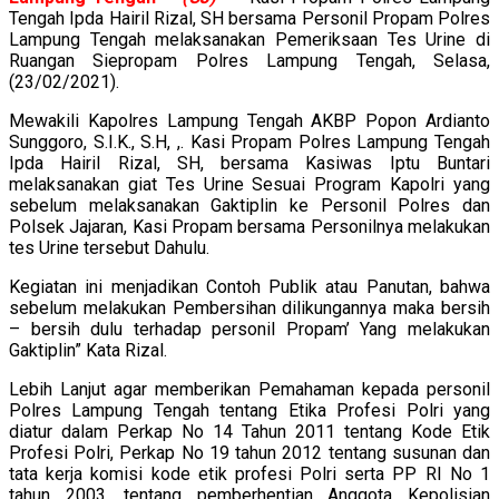
Tengah Ipda Hairil Rizal, SH bersama Personil Propam Polres
Lampung Tengah melaksanakan Pemeriksaan Tes Urine di
Ruangan Siepropam Polres Lampung Tengah, Selasa,
(23/02/2021).
Mewakili Kapolres Lampung Tengah AKBP Popon Ardianto
Sunggoro, S.I.K., S.H, ,. Kasi Propam Polres Lampung Tengah
Ipda Hairil Rizal, SH, bersama Kasiwas Iptu Buntari
melaksanakan giat Tes Urine Sesuai Program Kapolri yang
sebelum melaksanakan Gaktiplin ke Personil Polres dan
Polsek Jajaran, Kasi Propam bersama Personilnya melakukan
tes Urine tersebut Dahulu.
Kegiatan ini menjadikan Contoh Publik atau Panutan, bahwa
sebelum melakukan Pembersihan dilikungannya maka bersih
– bersih dulu terhadap personil Propam’ Yang melakukan
Gaktiplin” Kata Rizal.
Lebih Lanjut agar memberikan Pemahaman kepada personil
Polres Lampung Tengah tentang Etika Profesi Polri yang
diatur dalam Perkap No 14 Tahun 2011 tentang Kode Etik
Profesi Polri, Perkap No 19 tahun 2012 tentang susunan dan
tata kerja komisi kode etik profesi Polri serta PP RI No 1
tahun 2003, tentang pemberhentian Anggota Kepolisian