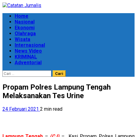
Skip
to
Primary
Home
content
Menu
Nasional
Ekonomi
Olahraga
Wisata
Internasional
News Video
KRIMINAL
Adventorial
Cari
untuk:
Propam Polres Lampung Tengah
Melaksanakan Tes Urine
24 Februari 2021
2 min read
Lampung
Tengah
–
(CJ)
– Kasi Propam Polres Lampung