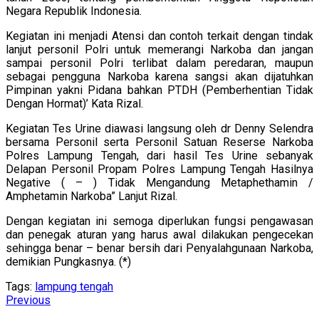
Negara Republik Indonesia.
Kegiatan ini menjadi Atensi dan contoh terkait dengan tindak
lanjut personil Polri untuk memerangi Narkoba dan jangan
sampai personil Polri terlibat dalam peredaran, maupun
sebagai pengguna Narkoba karena sangsi akan dijatuhkan
Pimpinan yakni Pidana bahkan PTDH (Pemberhentian Tidak
Dengan Hormat)’ Kata Rizal.
Kegiatan Tes Urine diawasi langsung oleh dr Denny Selendra
bersama Personil serta Personil Satuan Reserse Narkoba
Polres Lampung Tengah, dari hasil Tes Urine sebanyak
Delapan Personil Propam Polres Lampung Tengah Hasilnya
Negative ( – ) Tidak Mengandung Metaphethamin /
Amphetamin Narkoba” Lanjut Rizal.
Dengan kegiatan ini semoga diperlukan fungsi pengawasan
dan penegak aturan yang harus awal dilakukan pengecekan
sehingga benar – benar bersih dari Penyalahgunaan Narkoba,
demikian Pungkasnya. (*)
Tags:
lampung tengah
Continue
Previous
Previous
post: