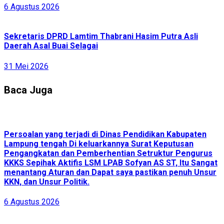
6 Agustus 2026
Sekretaris DPRD Lamtim Thabrani Hasim Putra Asli
Daerah Asal Buai Selagai
31 Mei 2026
Baca Juga
Persoalan yang terjadi di Dinas Pendidikan Kabupaten
Lampung tengah Di keluarkannya Surat Keputusan
Pengangkatan dan Pemberhentian Setruktur Pengurus
KKKS Sepihak Aktifis LSM LPAB Sofyan AS ST, Itu Sangat
menantang Aturan dan Dapat saya pastikan penuh Unsur
KKN, dan Unsur Politik.
6 Agustus 2026