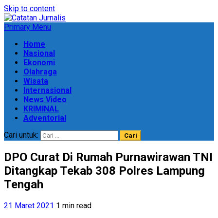
Skip to content
Primary Menu
Home
Nasional
Ekonomi
Olahraga
Wisata
Internasional
News Video
KRIMINAL
Adventorial
Cari untuk:
DPO Curat Di Rumah Purnawirawan TNI
Ditangkap Tekab 308 Polres Lampung
Tengah
21 Maret 2021
1 min read