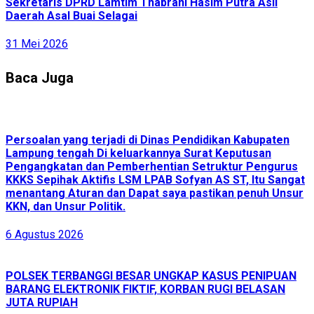
Sekretaris DPRD Lamtim Thabrani Hasim Putra Asli
Daerah Asal Buai Selagai
31 Mei 2026
Baca Juga
Persoalan yang terjadi di Dinas Pendidikan Kabupaten
Lampung tengah Di keluarkannya Surat Keputusan
Pengangkatan dan Pemberhentian Setruktur Pengurus
KKKS Sepihak Aktifis LSM LPAB Sofyan AS ST, Itu Sangat
menantang Aturan dan Dapat saya pastikan penuh Unsur
KKN, dan Unsur Politik.
6 Agustus 2026
POLSEK TERBANGGI BESAR UNGKAP KASUS PENIPUAN
BARANG ELEKTRONIK FIKTIF, KORBAN RUGI BELASAN
JUTA RUPIAH