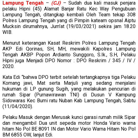
Lampung
Tengah
–
(CJ)
– Sudah dua kali masuk penjara
pelaku Hipni (45) Alamat Banjar Ratu Kec Way Pengubuan
Lampung Tengah, ditangkap kembali Oleh Team tekap 308
Polres Lampung Tengah yang di Pimpin kateam opsnal Aiptu
Mucksin dirumahnya, Jum’at (19/03/2021) sekira jam 18.20
WIB.
Menurut keterangan Kasat Reskrim Polres Lampung Tengah
AKP Edi Qorinas, SH, MH, mewakili Kapolres Lampung
Tengah AKBP Popon Ardianto Sunggoro, S.Ik., S.H, Pelaku
Hipni juga Menjadi DPO Nomor : DPO Reskrim / 345 / IV /
2020.
Kata Edi “bahwa DPO terbit setelah tertangkapnya tiga Pelaku
Komang jawi, Mat serta Marjuli yang sedang menjalani
hukuman di LP gunung Sugih, yang melakukan pencurian di
rumah Sipar (Purnawirawan TNI) di Dusun V Kampung
Sidowaras Kec Bumi ratu Nuban Kab Lampung Tengah, Sabtu
(11/04/2020).
Pelaku Masuk dengan Merusak kunci garasi rumah milik Sipar
dan mengambil Dua unit sepeda motor Honda Vario warna
hitam No Pol BE 8091 IN dan Motor Vario Warna Hitam No Pol
BM 6855 OW, lanjut Edi.