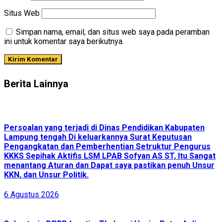
Situs Web
Simpan nama, email, dan situs web saya pada peramban
ini untuk komentar saya berikutnya.
Berita Lainnya
Persoalan yang terjadi di Dinas Pendidikan Kabupaten
Lampung tengah Di keluarkannya Surat Keputusan
Pengangkatan dan Pemberhentian Setruktur Pengurus
KKKS Sepihak Aktifis LSM LPAB Sofyan AS ST, Itu Sangat
menantang Aturan dan Dapat saya pastikan penuh Unsur
KKN, dan Unsur Politik.
6 Agustus 2026