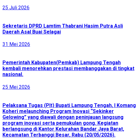
25 Juli 2026
Sekretaris DPRD Lamtim Thabrani Hasim Putra Asli
Daerah Asal Buai Selagai
31 Mei 2026
Pemerintah Kabupaten(Pemkab) Lampung Tengah
kembali menorehkan prestasi membanggakan di tingkat
nasional.
25 Mei 2026
Pelaksana Tugas (Plt) Bupati Lampung Tengah, I Komang
Koheri melaunching Program Inovasi “Sekinker
Gelowing” yang diawali dengan peninjauan langsung
program inovasi serta pemukulan gong. Kegiatan
berlangsung di Kantor Kelurahan Bandar Jaya Barat,
Kecamatan Terbanggi Besar, Rabu (20/05/2026).