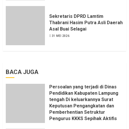
LSM LPAB Sofyan AS ST, Itu
Sangat menantang Aturan dan
Dapat saya pastikan penuh Unsur
Sekretaris DPRD Lamtim
KKN, dan Unsur Politik.
Thabrani Hasim Putra Asli Daerah
Asal Buai Selagai
6 AGUSTUS 2026
31 MEI 2026
BACA JUGA
Persoalan yang terjadi di Dinas
Pendidikan Kabupaten Lampung
tengah Di keluarkannya Surat
Keputusan Pengangkatan dan
Pemberhentian Setruktur
Pengurus KKKS Sepihak Aktifis
LSM LPAB Sofyan AS ST, Itu