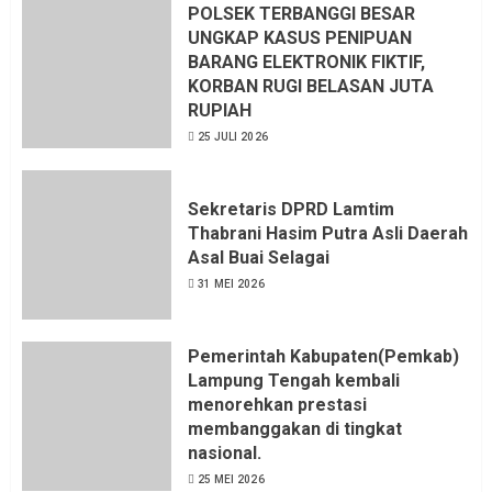
Sangat menantang Aturan dan
POLSEK TERBANGGI BESAR
Dapat saya pastikan penuh Unsur
UNGKAP KASUS PENIPUAN
KKN, dan Unsur Politik.
BARANG ELEKTRONIK FIKTIF,
KORBAN RUGI BELASAN JUTA
6 AGUSTUS 2026
RUPIAH
25 JULI 2026
Sekretaris DPRD Lamtim
Thabrani Hasim Putra Asli Daerah
Asal Buai Selagai
31 MEI 2026
Pemerintah Kabupaten(Pemkab)
Lampung Tengah kembali
menorehkan prestasi
membanggakan di tingkat
nasional.
25 MEI 2026