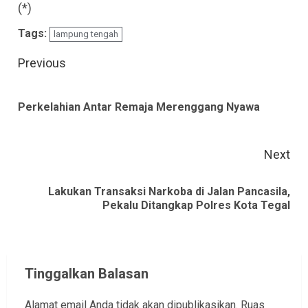
(*)
Tags:
lampung tengah
Continue
Previous
Reading
Pre
Perkelahian Antar Remaja Merenggang Nyawa
pos
Next
Lakukan Transaksi Narkoba di Jalan Pancasila,
Next
Pekalu Ditangkap Polres Kota Tegal
post:
Tinggalkan Balasan
Alamat email Anda tidak akan dipublikasikan.
Ruas