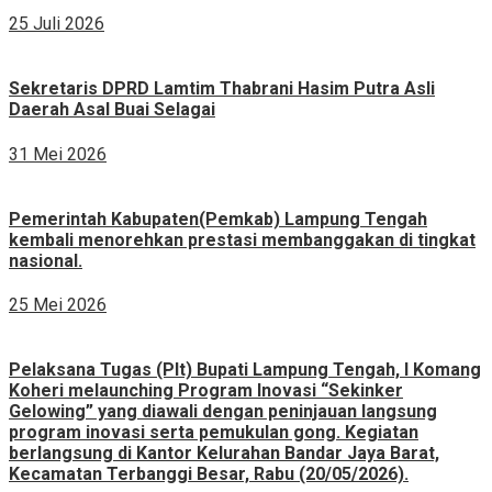
25 Juli 2026
Sekretaris DPRD Lamtim Thabrani Hasim Putra Asli
Daerah Asal Buai Selagai
31 Mei 2026
Pemerintah Kabupaten(Pemkab) Lampung Tengah
kembali menorehkan prestasi membanggakan di tingkat
nasional.
25 Mei 2026
Pelaksana Tugas (Plt) Bupati Lampung Tengah, I Komang
Koheri melaunching Program Inovasi “Sekinker
Gelowing” yang diawali dengan peninjauan langsung
program inovasi serta pemukulan gong. Kegiatan
berlangsung di Kantor Kelurahan Bandar Jaya Barat,
Kecamatan Terbanggi Besar, Rabu (20/05/2026).