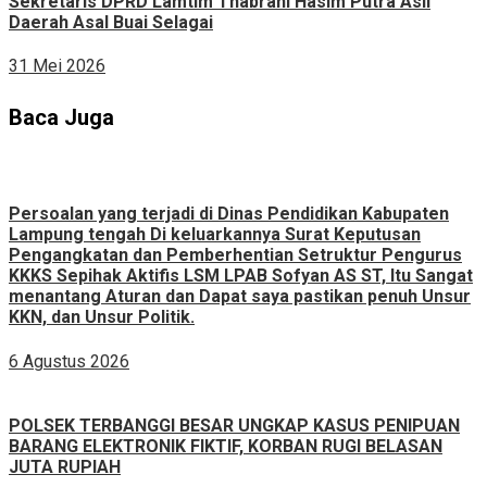
Sekretaris DPRD Lamtim Thabrani Hasim Putra Asli
Daerah Asal Buai Selagai
31 Mei 2026
Baca Juga
Persoalan yang terjadi di Dinas Pendidikan Kabupaten
Lampung tengah Di keluarkannya Surat Keputusan
Pengangkatan dan Pemberhentian Setruktur Pengurus
KKKS Sepihak Aktifis LSM LPAB Sofyan AS ST, Itu Sangat
menantang Aturan dan Dapat saya pastikan penuh Unsur
KKN, dan Unsur Politik.
6 Agustus 2026
POLSEK TERBANGGI BESAR UNGKAP KASUS PENIPUAN
BARANG ELEKTRONIK FIKTIF, KORBAN RUGI BELASAN
JUTA RUPIAH