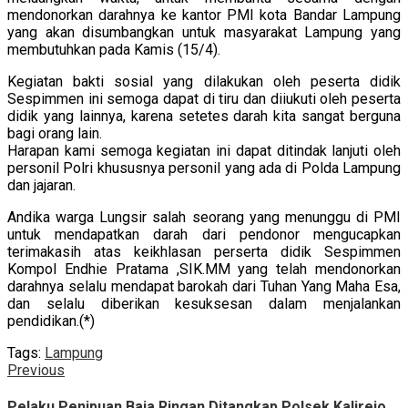
mendonorkan darahnya ke kantor PMI kota Bandar Lampung
yang akan disumbangkan untuk masyarakat Lampung yang
membutuhkan pada Kamis (15/4).
Kegiatan bakti sosial yang dilakukan oleh peserta didik
Sespimmen ini semoga dapat di tiru dan diiukuti oleh peserta
didik yang lainnya, karena setetes darah kita sangat berguna
bagi orang lain.
Harapan kami semoga kegiatan ini dapat ditindak lanjuti oleh
personil Polri khususnya personil yang ada di Polda Lampung
dan jajaran.
Andika warga Lungsir salah seorang yang menunggu di PMI
untuk mendapatkan darah dari pendonor mengucapkan
terimakasih atas keikhlasan perserta didik Sespimmen
Kompol Endhie Pratama ,SIK.MM yang telah mendonorkan
darahnya selalu mendapat barokah dari Tuhan Yang Maha Esa,
dan selalu diberikan kesuksesan dalam menjalankan
pendidikan.(*)
Tags:
Lampung
Continue
Previous
Previous
post:
Reading
Pelaku Penipuan Baja Ringan Ditangkap Polsek Kalirejo