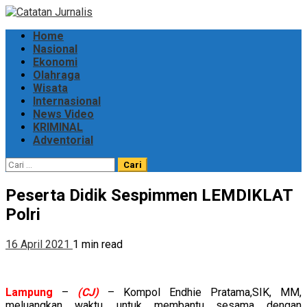
Skip
to
Primary
Home
content
Menu
Nasional
Ekonomi
Olahraga
Wisata
Internasional
News Video
KRIMINAL
Adventorial
Cari
untuk:
Peserta Didik Sespimmen LEMDIKLAT
Polri
16 April 2021
1 min read
Lampung
–
(CJ)
– Kompol Endhie Pratama,SIK, MM,
meluangkan waktu, untuk membantu sesama dengan