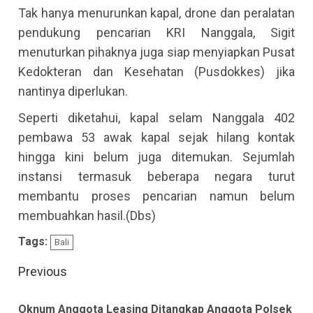
Tak hanya menurunkan kapal, drone dan peralatan
pendukung pencarian KRI Nanggala, Sigit
menuturkan pihaknya juga siap menyiapkan Pusat
Kedokteran dan Kesehatan (Pusdokkes) jika
nantinya diperlukan.
Seperti diketahui, kapal selam Nanggala 402
pembawa 53 awak kapal sejak hilang kontak
hingga kini belum juga ditemukan. Sejumlah
instansi termasuk beberapa negara turut
membantu proses pencarian namun belum
membuahkan hasil.(Dbs)
Tags:
Bali
Continue
Previous
Reading
Oknum Anggota Leasing Ditangkap Anggota Polsek
Pre