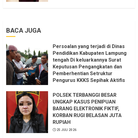
BACA JUGA
Persoalan yang terjadi di Dinas
Pendidikan Kabupaten Lampung
tengah Di keluarkannya Surat
Keputusan Pengangkatan dan
Pemberhentian Setruktur
Pengurus KKKS Sepihak Aktifis
LSM LPAB Sofyan AS ST, Itu
Sangat menantang Aturan dan
POLSEK TERBANGGI BESAR
Dapat saya pastikan penuh Unsur
UNGKAP KASUS PENIPUAN
KKN, dan Unsur Politik.
BARANG ELEKTRONIK FIKTIF,
KORBAN RUGI BELASAN JUTA
6 AGUSTUS 2026
RUPIAH
25 JULI 2026