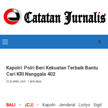
Skip
to
content
Primary
Menu
Kapolri: Polri Beri Kekuatan Terbaik Bantu
Cari KRI Nanggala 402
25 APRIL 2021
1 MIN READ
BALI
–
(CJ)
– Kapolri Jenderal Listyo Sigit