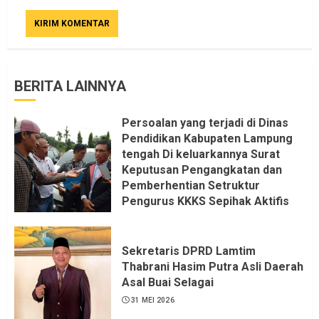
BERITA LAINNYA
Persoalan yang terjadi di Dinas
Pendidikan Kabupaten Lampung
tengah Di keluarkannya Surat
Keputusan Pengangkatan dan
Pemberhentian Setruktur
Pengurus KKKS Sepihak Aktifis
LSM LPAB Sofyan AS ST, Itu
Sangat menantang Aturan dan
Dapat saya pastikan penuh Unsur
Sekretaris DPRD Lamtim
KKN, dan Unsur Politik.
Thabrani Hasim Putra Asli Daerah
Asal Buai Selagai
6 AGUSTUS 2026
31 MEI 2026