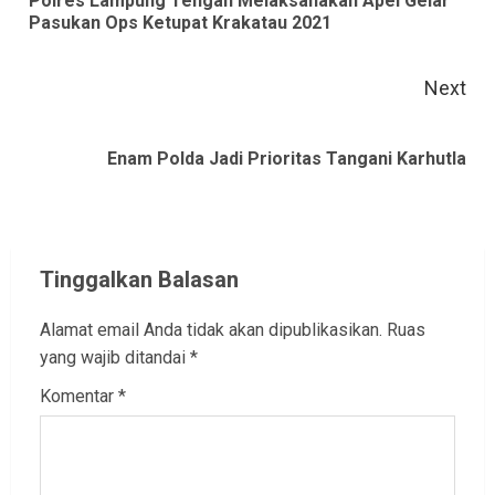
Polres Lampung Tengah Melaksanakan Apel Gelar
Pre
Pasukan Ops Ketupat Krakatau 2021
pos
Next
Next
Enam Polda Jadi Prioritas Tangani Karhutla
post:
Tinggalkan Balasan
Alamat email Anda tidak akan dipublikasikan.
Ruas
yang wajib ditandai
*
Komentar
*