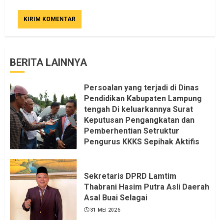
BERITA LAINNYA
Persoalan yang terjadi di Dinas
Pendidikan Kabupaten Lampung
tengah Di keluarkannya Surat
Keputusan Pengangkatan dan
Pemberhentian Setruktur
Pengurus KKKS Sepihak Aktifis
LSM LPAB Sofyan AS ST, Itu
Sangat menantang Aturan dan
Dapat saya pastikan penuh Unsur
Sekretaris DPRD Lamtim
KKN, dan Unsur Politik.
Thabrani Hasim Putra Asli Daerah
Asal Buai Selagai
6 AGUSTUS 2026
31 MEI 2026