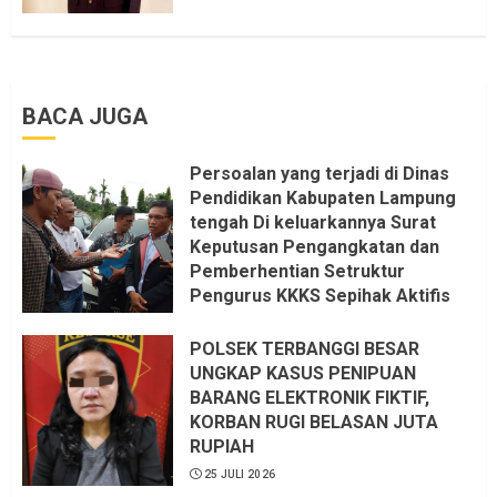
BACA JUGA
Persoalan yang terjadi di Dinas
Pendidikan Kabupaten Lampung
tengah Di keluarkannya Surat
Keputusan Pengangkatan dan
Pemberhentian Setruktur
Pengurus KKKS Sepihak Aktifis
LSM LPAB Sofyan AS ST, Itu
Sangat menantang Aturan dan
POLSEK TERBANGGI BESAR
Dapat saya pastikan penuh Unsur
UNGKAP KASUS PENIPUAN
KKN, dan Unsur Politik.
BARANG ELEKTRONIK FIKTIF,
KORBAN RUGI BELASAN JUTA
6 AGUSTUS 2026
RUPIAH
25 JULI 2026