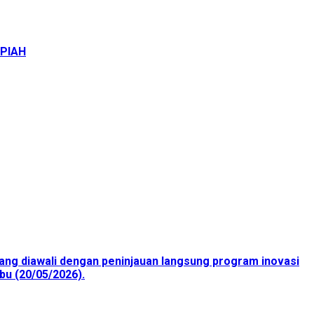
UPIAH
ang diawali dengan peninjauan langsung program inovasi
bu (20/05/2026).