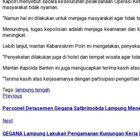
Kapolri menyebut secara keseluruhan pelaksanaan Operasi K
masyarakat tidak nyaman.
“Namun hal ini dilakukan untuk menjaga masyarakat agar tidak ter
Menurutnya, tugas kepolisian adalah menjaga keamanan dan k
meningkat.
Lebih lanjut, mantan Kabareskrim Polri ini mengatakan, penye
“Penyekatan dilakukan juga di hotel dan tempat wisata agar ti
Mantan Kapolda Banten ini juga mengucapkan terima kasih atas
“Terima kasih atas kerjasamanya dengan partisipasi pengertian 
Tags:
lampung tengah
Continue
Previous
Previous
post:
Reading
Personel Detasemen Gegana Satbrimobda Lampung Mener
Next
Next
post:
GEGANA Lampung Lakukan Pengamanan Kunjungan Kerja Ke