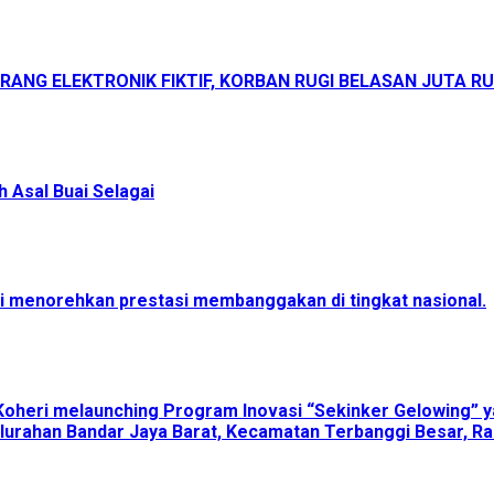
ANG ELEKTRONIK FIKTIF, KORBAN RUGI BELASAN JUTA R
 Asal Buai Selagai
menorehkan prestasi membanggakan di tingkat nasional.
Koheri melaunching Program Inovasi “Sekinker Gelowing” y
lurahan Bandar Jaya Barat, Kecamatan Terbanggi Besar, Ra