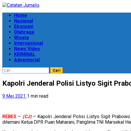
Skip
to
Primary
Home
content
Menu
Nasional
Ekonomi
Olahraga
Wisata
Internasional
News Video
KRIMINAL
Adventorial
Cari
untuk:
Kapolri Jenderal Polisi Listyo Sigit P
9 Mei 2021
1 min read
REBES
–
(CJ)
– Kapolri Jenderal Polisi Listyo Sigit Prabowo
ditemani Ketua DPR Puan Maharani, Panglima TNI Marsekal Had