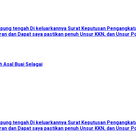
ampung tengah Di keluarkannya Surat Keputusan Pengangka
an dan Dapat saya pastikan penuh Unsur KKN, dan Unsur Pol
 Asal Buai Selagai
ampung tengah Di keluarkannya Surat Keputusan Pengangka
an dan Dapat saya pastikan penuh Unsur KKN, dan Unsur Pol