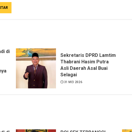
di di
Sekretaris DPRD Lamtim
Thabrani Hasim Putra
Asli Daerah Asal Buai
nya
Selagai
31 MEI 2026
s
 ST,
ng
ya
r