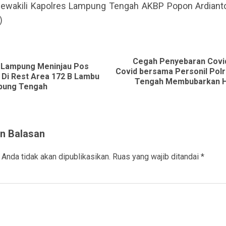
ewakili Kapolres Lampung Tengah AKBP Popon Ardiant
)
ue
g
Cegah Penyebaran Covid
 Lampung Meninjau Pos
Covid bersama Personil Pol
Previous
Next
Di Rest Area 172 B Lambu
Tengah Membubarkan H
pung Tengah
post:
post:
n Balasan
 Anda tidak akan dipublikasikan.
Ruas yang wajib ditandai
*