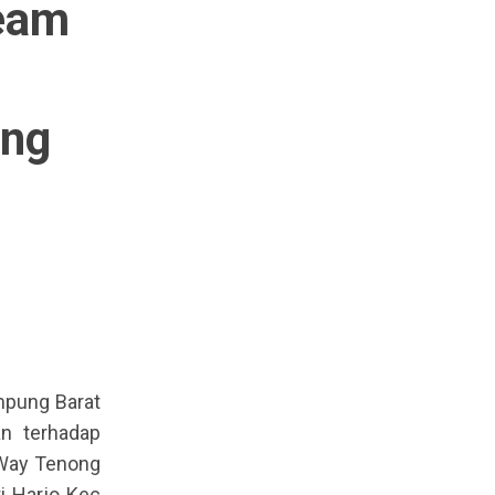
Team
ung
pung Barat
n terhadap
 Way Tenong
i Harjo Kec