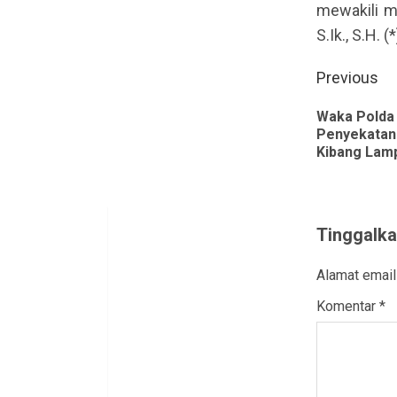
mewakili m
S.Ik., S.H. (*
Contin
Previous
Readin
Waka Polda
Penyekatan 
Kibang Lam
Tinggalka
Alamat email
Komentar
*