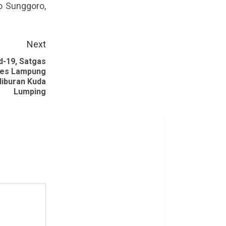
o Sunggoro,
Next
-19, Satgas
res Lampung
iburan Kuda
Lumping