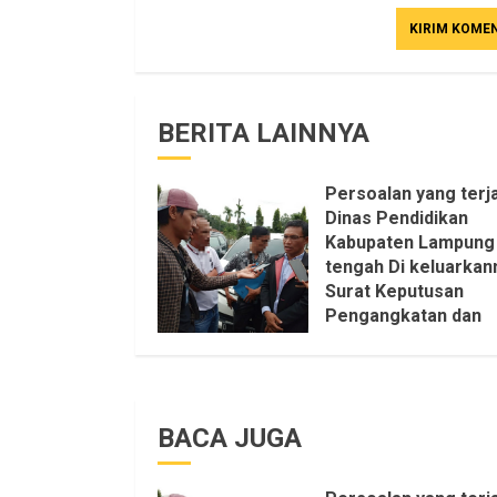
BERITA LAINNYA
Persoalan yang terja
Dinas Pendidikan
Kabupaten Lampung
tengah Di keluarkan
Surat Keputusan
Pengangkatan dan
Pemberhentian
Setruktur Pengurus
KKKS Sepihak Aktifi
LSM LPAB Sofyan AS
BACA JUGA
Itu Sangat menanta
Aturan dan Dapat sa
pastikan penuh Unsu