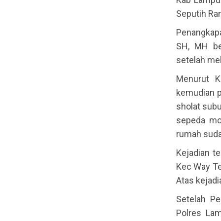
Seputih R
Penangkapa
SH, MH be
setelah me
Menurut K
kemudian p
sholat sub
sepeda mot
rumah sudah
Kejadian t
Kec Way Te
Atas kejadi
Setelah P
Polres Lam