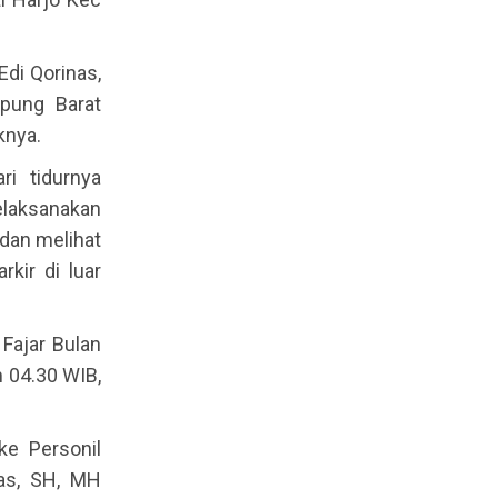
di Qorinas,
pung Barat
knya.
i tidurnya
elaksanakan
dan melihat
kir di luar
Fajar Bulan
 04.30 WIB,
e Personil
nas, SH, MH