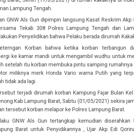
aman Lampung Tengah.
n GNW Als Gun dipimpin langsung Kasat Reskrim Akp E
rsama Tekab 308 Polres Lampung Tengah dan Lam
lakukan Penyelidikan bahwa Pelaku berada dirumah Kaka
eterngan Korban bahwa ketika korban terbangun dar
ergi ke kamar mandi untuk mengambil wudhu untuk m
uh setelah itu korban membuka pintu samping rumahnya 
or miliknya merk Honda Vario warna Putih yang terpar
 tidak ada lagi.
ersebut terjadi dirumah korban Kampung Fajar Bulan Kel 
nong Kab Lampung Barat, Sabtu (01/05/2021) sekira jam
an tersebut korban melapor ke Polres Lampung Barat.
elaku GNW Als Gun tertangkap kemudian diserahkan k
pung Barat untuk Penyidikannya , Ujar Akp Edi Qori