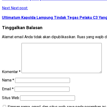
Next
Next post:
Ultimatum Kapolda Lampung Tindak Tegas Pelaku C3 Yan
Tinggalkan Balasan
Alamat email Anda tidak akan dipublikasikan.
Ruas yang wajib d
Komentar
*
Nama
*
Email
*
Situs Web
Simpan nama, email, dan situs web saya pada peramban ini 