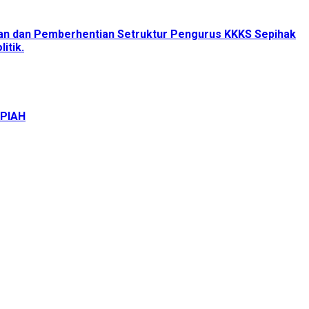
tan dan Pemberhentian Setruktur Pengurus KKKS Sepihak
itik.
UPIAH