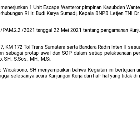
nerjunkan 1 Unit Escape Wanteror pimpinan Kasubden Wantero
hubungan RI Ir. Budi Karya Sumadi, Kepala BNPB Letjen TNI Dr
2/V/PAM.2.2./2021 tanggal 22 Mei 2021 tentang pengamanan 
87, KM 172 Tol Trans Sumatera serta Bandara Radin Inten II se
an sebagai protap awal dan SOP dalam setiap pelaksanaan pen
SH., S.Sos., MH., M.Si.
Wicaksono, SH menyampaikan bahwa Kegiatan ini bertujuan u
a selesainya acara Kunjungan Kerja dari hal- hal yang tidak di i