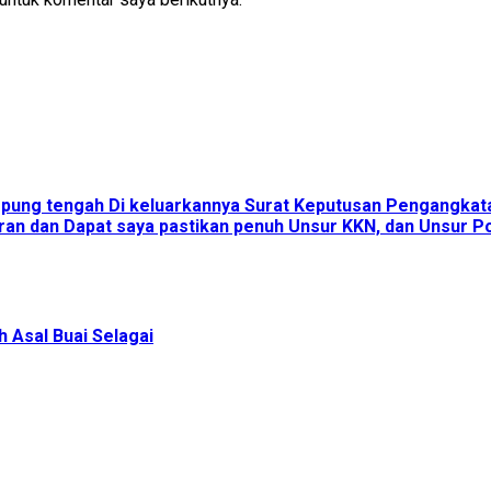
ampung tengah Di keluarkannya Surat Keputusan Pengangka
an dan Dapat saya pastikan penuh Unsur KKN, dan Unsur Pol
 Asal Buai Selagai