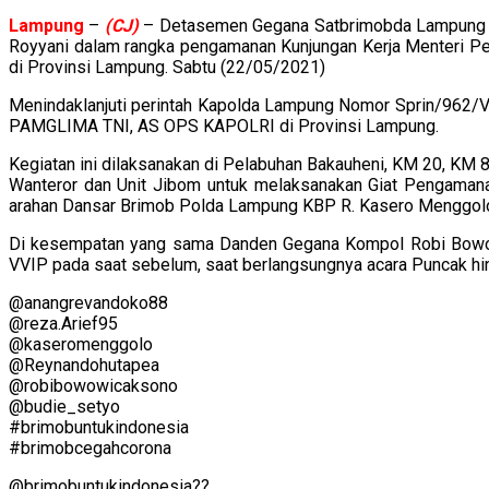
Lampung
–
(CJ)
– Detasemen Gegana Satbrimobda Lampung me
Royyani dalam rangka pengamanan Kunjungan Kerja Menteri Per
di Provinsi Lampung. Sabtu (22/05/2021)
Menindaklanjuti perintah Kapolda Lampung Nomor Sprin/96
PAMGLIMA TNI, AS OPS KAPOLRI di Provinsi Lampung.
Kegiatan ini dilaksanakan di Pelabuhan Bakauheni, KM 20, KM 
Wanteror dan Unit Jibom untuk melaksanakan Giat Pengaman
arahan Dansar Brimob Polda Lampung KBP R. Kasero Menggolo, 
Di kesempatan yang sama Danden Gegana Kompol Robi Bowo 
VVIP pada saat sebelum, saat berlangsungnya acara Puncak hingg
@anangrevandoko88
@reza.Arief95
@kaseromenggolo
@Reynandohutapea
@robibowowicaksono
@budie_setyo
#brimobuntukindonesia
#brimobcegahcorona
@brimobuntukindonesia??