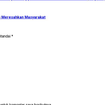
g Meresahkan Masyarakat
itandai
*
untuk komentar saya berikutnya.