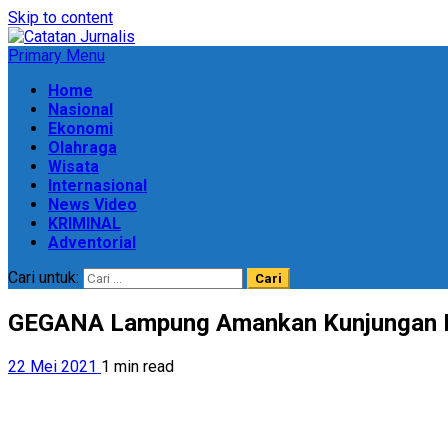
Skip to content
Primary Menu
Home
Nasional
Ekonomi
Olahraga
Wisata
Internasional
News Video
KRIMINAL
Adventorial
Cari untuk:
GEGANA Lampung Amankan Kunjungan Ke
22 Mei 2021
1 min read