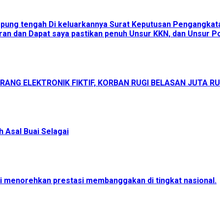
ampung tengah Di keluarkannya Surat Keputusan Pengangka
an dan Dapat saya pastikan penuh Unsur KKN, dan Unsur Pol
ANG ELEKTRONIK FIKTIF, KORBAN RUGI BELASAN JUTA R
 Asal Buai Selagai
menorehkan prestasi membanggakan di tingkat nasional.