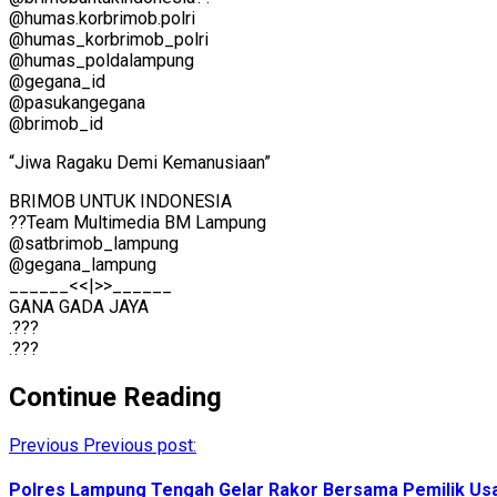
@humas.korbrimob.polri
@humas_korbrimob_polri
@humas_poldalampung
@gegana_id
@pasukangegana
@brimob_id
“Jiwa Ragaku Demi Kemanusiaan”
BRIMOB UNTUK INDONESIA
??Team Multimedia BM Lampung
@satbrimob_lampung
@gegana_lampung
______<<|>>______
GANA GADA JAYA
.???
.???
Continue Reading
Previous
Previous post:
Polres Lampung Tengah Gelar Rakor Bersama Pemilik Usah