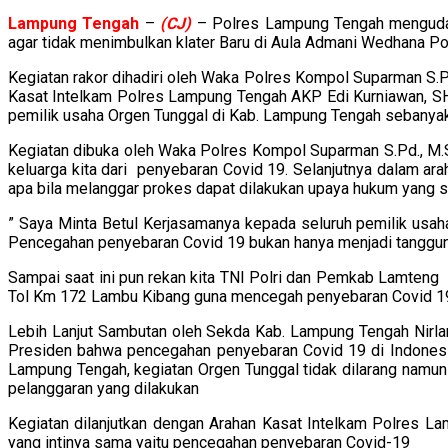
Lampung
Tengah
–
(CJ)
– Polres Lampung Tengah mengudan
agar tidak menimbulkan klater Baru di Aula Admani Wedhana P
Kegiatan rakor dihadiri oleh Waka Polres Kompol Suparman S.P
Kasat Intelkam Polres Lampung Tengah AKP Edi Kurniawan, SH,
pemilik usaha Orgen Tunggal di Kab. Lampung Tengah sebanya
Kegiatan dibuka oleh Waka Polres Kompol Suparman S.Pd., M
keluarga kita dari penyebaran Covid 19. Selanjutnya dalam a
apa bila melanggar prokes dapat dilakukan upaya hukum yang s
” Saya Minta Betul Kerjasamanya kepada seluruh pemilik usa
Pencegahan penyebaran Covid 19 bukan hanya menjadi tanggun
Sampai saat ini pun rekan kita TNI Polri dan Pemkab Lamteng
Tol Km 172 Lambu Kibang guna mencegah penyebaran Covid 1
Lebih Lanjut Sambutan oleh Sekda Kab. Lampung Tengah Nirla
Presiden bahwa pencegahan penyebaran Covid 19 di Indonesia
Lampung Tengah, kegiatan Orgen Tunggal tidak dilarang namun
pelanggaran yang dilakukan
Kegiatan dilanjutkan dengan Arahan Kasat Intelkam Polres 
yang intinya sama yaitu pencegahan penyebaran Covid-19