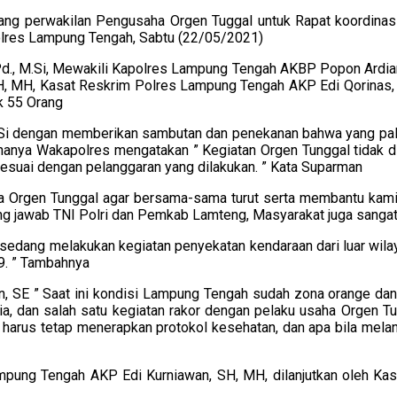
g perwakilan Pengusaha Orgen Tuggal untuk Rapat koordinas
olres Lampung Tengah, Sabtu (22/05/2021)
d., M.Si, Mewakili Kapolres Lampung Tengah AKBP Popon Ardiant
 MH, Kasat Reskrim Polres Lampung Tengah AKP Edi Qorinas, SH
k 55 Orang
.Si dengan memberikan sambutan dan penekanan bahwa yang pali
rahanya Wakapolres mengatakan ” Kegiatan Orgen Tunggal tidak d
esuai dengan pelanggaran yang dilakukan. ” Kata Suparman
ha Orgen Tunggal agar bersama-sama turut serta membantu kami 
g jawab TNI Polri dan Pemkab Lamteng, Masyarakat juga sanga
 sedang melakukan kegiatan penyekatan kendaraan dari luar wi
9. ” Tambahnya
n, SE ” Saat ini kondisi Lampung Tengah sudah zona orange dan
, dan salah satu kegiatan rakor dengan pelaku usaha Orgen Tu
 harus tetap menerapkan protokol kesehatan, dan apa bila mel
Lampung Tengah AKP Edi Kurniawan, SH, MH, dilanjutkan oleh K