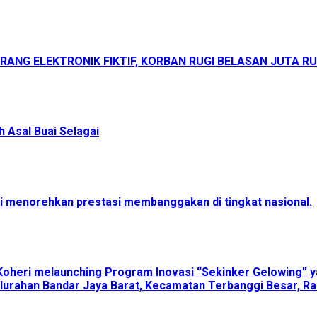
ANG ELEKTRONIK FIKTIF, KORBAN RUGI BELASAN JUTA R
 Asal Buai Selagai
menorehkan prestasi membanggakan di tingkat nasional.
Koheri melaunching Program Inovasi “Sekinker Gelowing” y
lurahan Bandar Jaya Barat, Kecamatan Terbanggi Besar, Ra