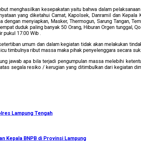
rsebut menghasilkan kesepakatan yaitu bahwa dalam pelaksanaan
yataan yang diketahui Camat, Kapolsek, Danramil dan Kepala K
 dengan menyiapkan, Masker, Thermogun, Sarung Tangan, Tempat
 tempat duduk paling banyak 50 Orang, Hiburan Orgen tunggal, 
r pukul 17.00 Wib .
ketertiban umum dan dalam kegiatan tidak akan melakukan tin
micu timbulnya ribut massa maka pihak penyelenggara secara su
gung jawab apa bila terjadi pengumpulan massa melebihi ketent
tas segala resiko / kerugian yang ditimbulkan dari kegiatan di
olres Lampung Tengah
n Kepala BNPB di Provinsi Lampung