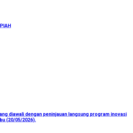
UPIAH
ang diawali dengan peninjauan langsung program inovasi
bu (20/05/2026).