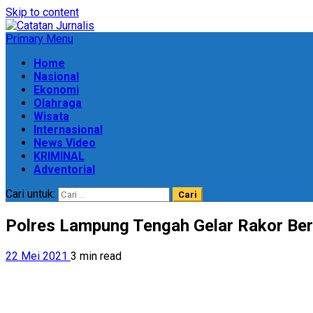
Skip to content
Primary Menu
Home
Nasional
Ekonomi
Olahraga
Wisata
Internasional
News Video
KRIMINAL
Adventorial
Cari untuk:
Polres Lampung Tengah Gelar Rakor Ber
22 Mei 2021
3 min read