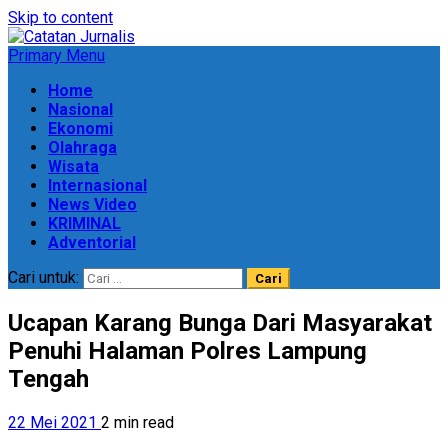
Skip to content
Primary Menu
Home
Nasional
Ekonomi
Olahraga
Wisata
Internasional
News Video
KRIMINAL
Adventorial
Cari untuk:
Ucapan Karang Bunga Dari Masyarakat
Penuhi Halaman Polres Lampung
Tengah
22 Mei 2021
2 min read