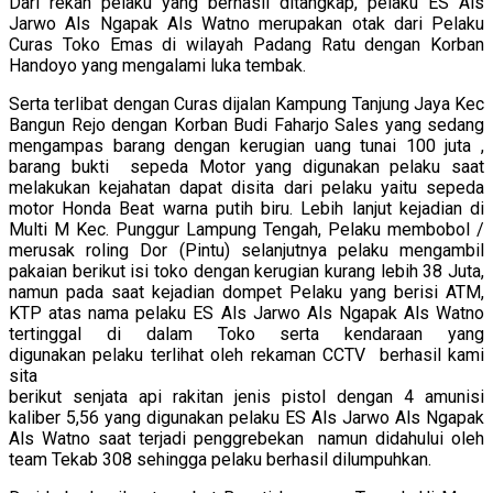
Dari rekan pelaku yang berhasil ditangkap, pelaku ES Als
Jarwo Als Ngapak Als Watno merupakan otak dari Pelaku
Curas Toko Emas di wilayah Padang Ratu dengan Korban
Handoyo yang mengalami luka tembak.
Serta terlibat dengan Curas dijalan Kampung Tanjung Jaya Kec
Bangun Rejo dengan Korban Budi Faharjo Sales yang sedang
mengampas barang dengan kerugian uang tunai 100 juta ,
barang bukti sepeda Motor yang digunakan pelaku saat
melakukan kejahatan dapat disita dari pelaku yaitu sepeda
motor Honda Beat warna putih biru. Lebih lanjut kejadian di
Multi M Kec. Punggur Lampung Tengah, Pelaku membobol /
merusak roling Dor (Pintu) selanjutnya pelaku mengambil
pakaian berikut isi toko dengan kerugian kurang lebih 38 Juta,
namun pada saat kejadian dompet Pelaku yang berisi ATM,
KTP atas nama pelaku ES Als Jarwo Als Ngapak Als Watno
tertinggal di dalam Toko serta kendaraan yang
digunakan pelaku terlihat oleh rekaman CCTV berhasil kami
sita
berikut senjata api rakitan jenis pistol dengan 4 amunisi
kaliber 5,56 yang digunakan pelaku ES Als Jarwo Als Ngapak
Als Watno saat terjadi penggrebekan namun didahului oleh
team Tekab 308 sehingga pelaku berhasil dilumpuhkan.