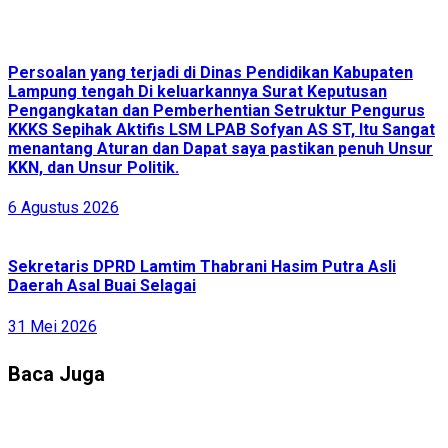
Persoalan yang terjadi di Dinas Pendidikan Kabupaten
Lampung tengah Di keluarkannya Surat Keputusan
Pengangkatan dan Pemberhentian Setruktur Pengurus
KKKS Sepihak Aktifis LSM LPAB Sofyan AS ST, Itu Sangat
menantang Aturan dan Dapat saya pastikan penuh Unsur
KKN, dan Unsur Politik.
6 Agustus 2026
Sekretaris DPRD Lamtim Thabrani Hasim Putra Asli
Daerah Asal Buai Selagai
31 Mei 2026
Baca Juga