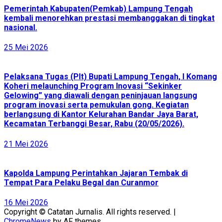
Pemerintah Kabupaten(Pemkab) Lampung Tengah
kembali menorehkan prestasi membanggakan di tingkat
nasional.
25 Mei 2026
Pelaksana Tugas (Plt) Bupati Lampung Tengah, I Komang
Koheri melaunching Program Inovasi “Sekinker
Gelowing” yang diawali dengan peninjauan langsung
program inovasi serta pemukulan gong. Kegiatan
berlangsung di Kantor Kelurahan Bandar Jaya Barat,
Kecamatan Terbanggi Besar, Rabu (20/05/2026).
21 Mei 2026
Kapolda Lampung Perintahkan Jajaran Tembak di
Tempat Para Pelaku Begal dan Curanmor
16 Mei 2026
Copyright © Catatan Jurnalis. All rights reserved.
|
ChromeNews
by AF themes.