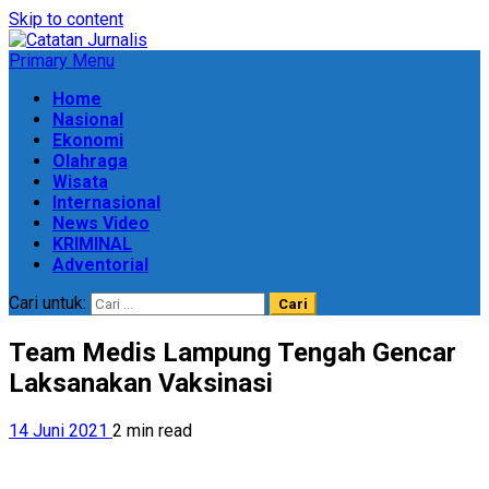
Skip to content
Primary Menu
Home
Nasional
Ekonomi
Olahraga
Wisata
Internasional
News Video
KRIMINAL
Adventorial
Cari untuk:
Team Medis Lampung Tengah Gencar
Laksanakan Vaksinasi
14 Juni 2021
2 min read