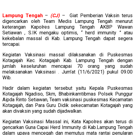
Lampung
Tengah
–
(CJ)
– Giat Pemberian Vaksin terus
digencarkan oleh Team Medis Lampung Tengah menurut
keterangan Kapolres Lampung Tengah AKBP Wawan
Setiawan , S.IK mengaku optimis, “ herd immunity ” atau
kekebalan massal di Kab. Lampung Tengah dapat segera
tercapai.
Kegiatan Vaksinasi massal dilaksanakan di Puskesmas
Kotagajah Kec. Kotagajah Kab. Lampung Tengah dengan
jumlah keseluruhan mencapai 70 orang yang sudah
melaksanakan Vaksinasi . Jum’at (11/6/2021) pukul 09.00
Wib.
Hadir dalam kegiatan tersebut yaitu Kepala Puskesmas
Kotagajah Ngadiso, Skm, Bhabinkamtibmas Polsek Punggur
Aipda Rinto Setiawan, Team vaksinasi puskesmas Kecamatan
Kotagajah, dan Para Guru Didik sekecamatan Kotagajah yang
akan divaksin yang sudah dijadwalkan.
Kegiatan Vaksinasi Massal ini, Kata Kapolres akan terus di
gencarkan Guna Capai Herd Immunity di Kab.Lampung Tengah
dalam upaya mencegah dan memutus mata rantai penularan