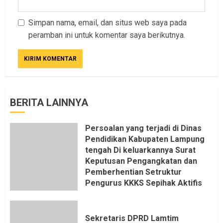
Simpan nama, email, dan situs web saya pada
peramban ini untuk komentar saya berikutnya.
BERITA LAINNYA
Persoalan yang terjadi di Dinas
Pendidikan Kabupaten Lampung
tengah Di keluarkannya Surat
Keputusan Pengangkatan dan
Pemberhentian Setruktur
Pengurus KKKS Sepihak Aktifis
LSM LPAB Sofyan AS ST, Itu
Sangat menantang Aturan dan
Dapat saya pastikan penuh Unsur
Sekretaris DPRD Lamtim