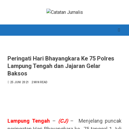
Skip
to
content
Peringati Hari Bhayangkara Ke 75 Polres
Lampung Tengah dan Jajaran Gelar
Baksos
25 JUNI 2021
2 MIN READ
Lampung
Tengah
–
(CJ)
– Menjelang puncak
peringatan Hari Bhayangkara ke- 75 tanggal 1 Juli