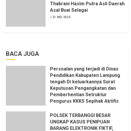
KKN, dan Unsur Politik.
Thabrani Hasim Putra Asli Daerah
Asal Buai Selagai
6 AGUSTUS 2026
31 MEI 2026
BACA JUGA
Persoalan yang terjadi di Dinas
Pendidikan Kabupaten Lampung
tengah Di keluarkannya Surat
Keputusan Pengangkatan dan
Pemberhentian Setruktur
Pengurus KKKS Sepihak Aktifis
LSM LPAB Sofyan AS ST, Itu
Sangat menantang Aturan dan
POLSEK TERBANGGI BESAR
Dapat saya pastikan penuh Unsur
UNGKAP KASUS PENIPUAN
KKN, dan Unsur Politik.
BARANG ELEKTRONIK FIKTIF,