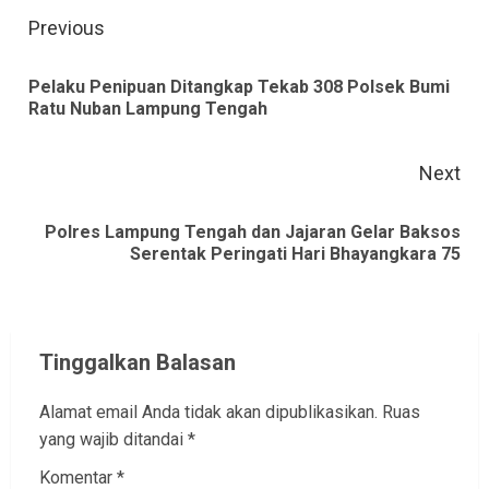
Continue
Previous
Reading
Pelaku Penipuan Ditangkap Tekab 308 Polsek Bumi
Pre
Ratu Nuban Lampung Tengah
pos
Next
Polres Lampung Tengah dan Jajaran Gelar Baksos
Next
Serentak Peringati Hari Bhayangkara 75
post:
Tinggalkan Balasan
Alamat email Anda tidak akan dipublikasikan.
Ruas
yang wajib ditandai
*
Komentar
*