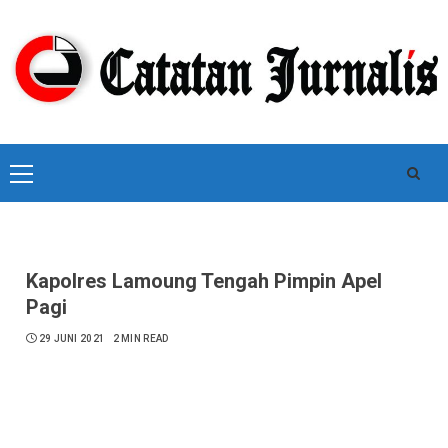
Skip
to
content
Primary
Menu
Kapolres Lamoung Tengah Pimpin Apel
Pagi
29 JUNI 2021
2 MIN READ