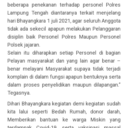
beberapa penekanan terhadap personel Polres
Lampung Tengah diantaranya terkait menjelang
hari Bhayangkara 1 juli 2021, agar seluruh Anggota
tidak ada sekecil apapun melakukan Pelanggaran
disiplin baik Personel Polres Maupun Personel
Polsek jajaran.
Selain itu diharapkan setiap Personel di bagian
Pelayan masyarakat dan yang lain agar benar –
benar melayani Masyarakat supaya tidak terjadi
komplain di dalam fungsi apapun bentuknya serta
dalam proses penyelidikan maupun dilapangan.”
Tegasnya.
Dihari Bhayangkara kegiatan demi kegiatan sudah
kita lalui seperti Bedah Rumah, donor darah,
Memberikan bantuan ke warga Miskin yang
terdampak Covid-19, serta vaksinasi massal