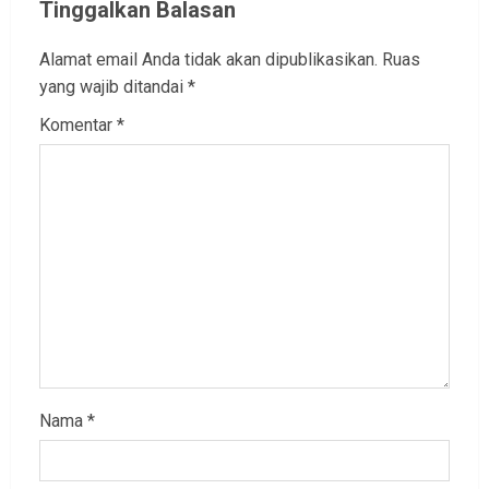
Tinggalkan Balasan
Alamat email Anda tidak akan dipublikasikan.
Ruas
yang wajib ditandai
*
Komentar
*
Nama
*