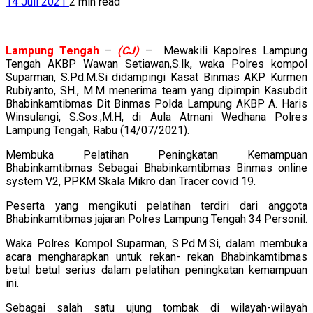
14 Juli 2021
2 min read
Lampung
Tengah
–
(CJ)
– Mewakili Kapolres Lampung
Tengah AKBP Wawan Setiawan,S.Ik, waka Polres kompol
Suparman, S.Pd.M.Si didampingi Kasat Binmas AKP Kurmen
Rubiyanto, SH., M.M menerima team yang dipimpin Kasubdit
Bhabinkamtibmas Dit Binmas Polda Lampung AKBP A. Haris
Winsulangi, S.Sos.,M.H, di Aula Atmani Wedhana Polres
Lampung Tengah, Rabu (14/07/2021).
Membuka Pelatihan Peningkatan Kemampuan
Bhabinkamtibmas Sebagai Bhabinkamtibmas Binmas online
system V2, PPKM Skala Mikro dan Tracer covid 19.
Peserta yang mengikuti pelatihan terdiri dari anggota
Bhabinkamtibmas jajaran Polres Lampung Tengah 34 Personil.
Waka Polres Kompol Suparman, S.Pd.M.Si, dalam membuka
acara mengharapkan untuk rekan- rekan Bhabinkamtibmas
betul betul serius dalam pelatihan peningkatan kemampuan
ini.
Sebagai salah satu ujung tombak di wilayah-wilayah