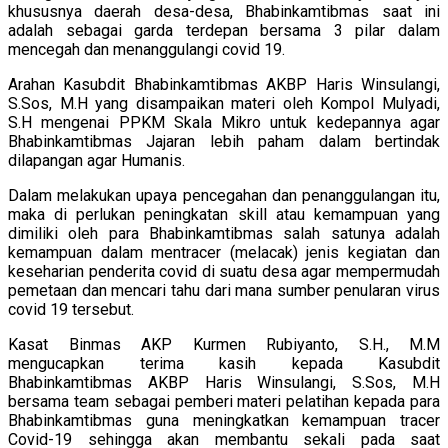
khususnya daerah desa-desa, Bhabinkamtibmas saat ini
adalah sebagai garda terdepan bersama 3 pilar dalam
mencegah dan menanggulangi covid 19.
Arahan Kasubdit Bhabinkamtibmas AKBP Haris Winsulangi,
S.Sos, M.H yang disampaikan materi oleh Kompol Mulyadi,
S.H mengenai PPKM Skala Mikro untuk kedepannya agar
Bhabinkamtibmas Jajaran lebih paham dalam bertindak
dilapangan agar Humanis.
Dalam melakukan upaya pencegahan dan penanggulangan itu,
maka di perlukan peningkatan skill atau kemampuan yang
dimiliki oleh para Bhabinkamtibmas salah satunya adalah
kemampuan dalam mentracer (melacak) jenis kegiatan dan
keseharian penderita covid di suatu desa agar mempermudah
pemetaan dan mencari tahu dari mana sumber penularan virus
covid 19 tersebut.
Kasat Binmas AKP Kurmen Rubiyanto, S.H., M.M
mengucapkan terima kasih kepada Kasubdit
Bhabinkamtibmas AKBP Haris Winsulangi, S.Sos, M.H
bersama team sebagai pemberi materi pelatihan kepada para
Bhabinkamtibmas guna meningkatkan kemampuan tracer
Covid-19 sehingga akan membantu sekali pada saat