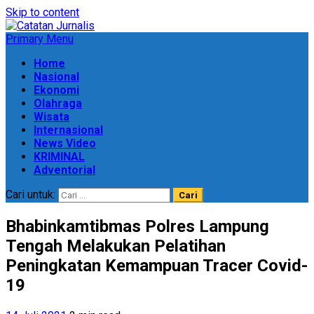
Skip to content
Primary Menu
Home
Nasional
Ekonomi
Olahraga
Wisata
Internasional
News Video
KRIMINAL
Adventorial
Cari untuk:
Bhabinkamtibmas Polres Lampung
Tengah Melakukan Pelatihan
Peningkatan Kemampuan Tracer Covid-
19