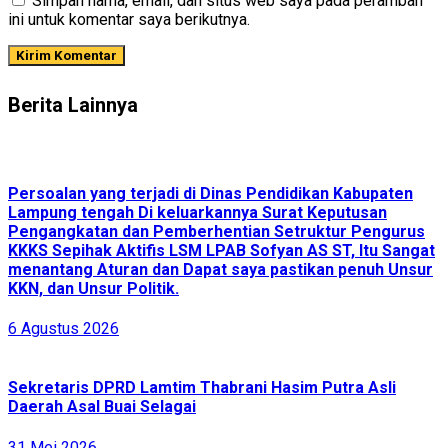
Simpan nama, email, dan situs web saya pada peramban
ini untuk komentar saya berikutnya.
Berita Lainnya
Persoalan yang terjadi di Dinas Pendidikan Kabupaten
Lampung tengah Di keluarkannya Surat Keputusan
Pengangkatan dan Pemberhentian Setruktur Pengurus
KKKS Sepihak Aktifis LSM LPAB Sofyan AS ST, Itu Sangat
menantang Aturan dan Dapat saya pastikan penuh Unsur
KKN, dan Unsur Politik.
6 Agustus 2026
Sekretaris DPRD Lamtim Thabrani Hasim Putra Asli
Daerah Asal Buai Selagai
31 Mei 2026