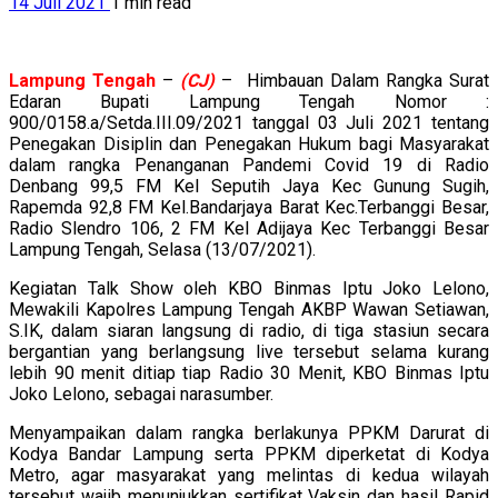
14 Juli 2021
1 min read
Lampung
Tengah
–
(CJ)
– Himbauan Dalam Rangka Surat
Edaran Bupati Lampung Tengah Nomor :
900/0158.a/Setda.III.09/2021 tanggal 03 Juli 2021 tentang
Penegakan Disiplin dan Penegakan Hukum bagi Masyarakat
dalam rangka Penanganan Pandemi Covid 19 di Radio
Denbang 99,5 FM Kel Seputih Jaya Kec Gunung Sugih,
Rapemda 92,8 FM Kel.Bandarjaya Barat Kec.Terbanggi Besar,
Radio Slendro 106, 2 FM Kel Adijaya Kec Terbanggi Besar
Lampung Tengah, Selasa (13/07/2021).
Kegiatan Talk Show oleh KBO Binmas Iptu Joko Lelono,
Mewakili Kapolres Lampung Tengah AKBP Wawan Setiawan,
S.IK, dalam siaran langsung di radio, di tiga stasiun secara
bergantian yang berlangsung live tersebut selama kurang
lebih 90 menit ditiap tiap Radio 30 Menit, KBO Binmas Iptu
Joko Lelono, sebagai narasumber.
Menyampaikan dalam rangka berlakunya PPKM Darurat di
Kodya Bandar Lampung serta PPKM diperketat di Kodya
Metro, agar masyarakat yang melintas di kedua wilayah
tersebut wajib menunjukkan sertifikat Vaksin dan hasil Rapid