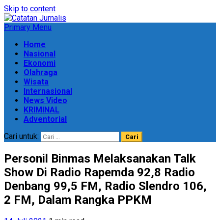
Skip to content
Primary Menu
Home
Nasional
Ekonomi
Olahraga
Wisata
Internasional
News Video
KRIMINAL
Adventorial
Cari untuk:
Personil Binmas Melaksanakan Talk
Show Di Radio Rapemda 92,8 Radio
Denbang 99,5 FM, Radio Slendro 106,
2 FM, Dalam Rangka PPKM