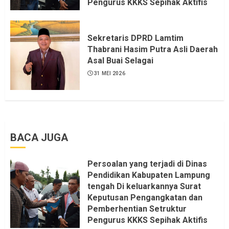
Pengurus KKKS Sepihak Aktifis
LSM LPAB Sofyan AS ST, Itu
Sangat menantang Aturan dan
Dapat saya pastikan penuh Unsur
Sekretaris DPRD Lamtim
KKN, dan Unsur Politik.
Thabrani Hasim Putra Asli Daerah
Asal Buai Selagai
6 AGUSTUS 2026
31 MEI 2026
BACA JUGA
Persoalan yang terjadi di Dinas
Pendidikan Kabupaten Lampung
tengah Di keluarkannya Surat
Keputusan Pengangkatan dan
Pemberhentian Setruktur
Pengurus KKKS Sepihak Aktifis