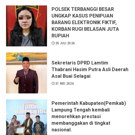
LSM LPAB Sofyan AS ST, Itu
Sangat menantang Aturan dan
POLSEK TERBANGGI BESAR
Dapat saya pastikan penuh Unsur
UNGKAP KASUS PENIPUAN
KKN, dan Unsur Politik.
BARANG ELEKTRONIK FIKTIF,
KORBAN RUGI BELASAN JUTA
6 AGUSTUS 2026
RUPIAH
25 JULI 2026
Sekretaris DPRD Lamtim
Thabrani Hasim Putra Asli Daerah
Asal Buai Selagai
31 MEI 2026
Pemerintah Kabupaten(Pemkab)
Lampung Tengah kembali
menorehkan prestasi
membanggakan di tingkat
nasional.