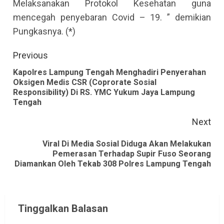
Melaksanakan Protokol Kesehatan guna
mencegah penyebaran Covid – 19. ” demikian
Pungkasnya. (*)
Continue
Previous
Reading
Kapolres Lampung Tengah Menghadiri Penyerahan
Oksigen Medis CSR (Coprorate Sosial
Pre
Responsibility) Di RS. YMC Yukum Jaya Lampung
pos
Tengah
Next
Viral Di Media Sosial Diduga Akan Melakukan
Next
Pemerasan Terhadap Supir Fuso Seorang
Diamankan Oleh Tekab 308 Polres Lampung Tengah
post:
Tinggalkan Balasan