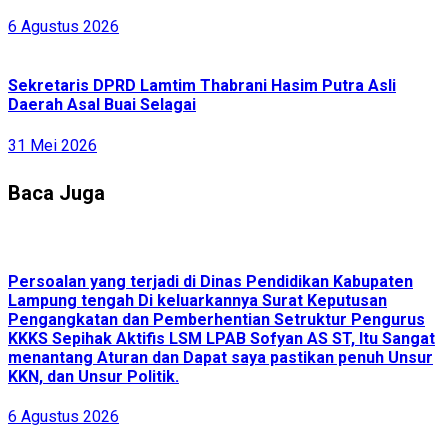
6 Agustus 2026
Sekretaris DPRD Lamtim Thabrani Hasim Putra Asli
Daerah Asal Buai Selagai
31 Mei 2026
Baca Juga
Persoalan yang terjadi di Dinas Pendidikan Kabupaten
Lampung tengah Di keluarkannya Surat Keputusan
Pengangkatan dan Pemberhentian Setruktur Pengurus
KKKS Sepihak Aktifis LSM LPAB Sofyan AS ST, Itu Sangat
menantang Aturan dan Dapat saya pastikan penuh Unsur
KKN, dan Unsur Politik.
6 Agustus 2026