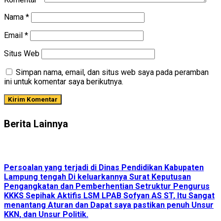
Nama
*
Email
*
Situs Web
Simpan nama, email, dan situs web saya pada peramban
ini untuk komentar saya berikutnya.
Berita Lainnya
Persoalan yang terjadi di Dinas Pendidikan Kabupaten
Lampung tengah Di keluarkannya Surat Keputusan
Pengangkatan dan Pemberhentian Setruktur Pengurus
KKKS Sepihak Aktifis LSM LPAB Sofyan AS ST, Itu Sangat
menantang Aturan dan Dapat saya pastikan penuh Unsur
KKN, dan Unsur Politik.