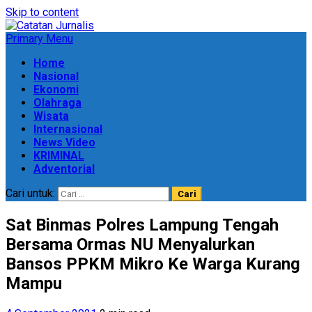
Skip to content
Primary Menu
Home
Nasional
Ekonomi
Olahraga
Wisata
Internasional
News Video
KRIMINAL
Adventorial
Cari untuk:
Sat Binmas Polres Lampung Tengah
Bersama Ormas NU Menyalurkan
Bansos PPKM Mikro Ke Warga Kurang
Mampu