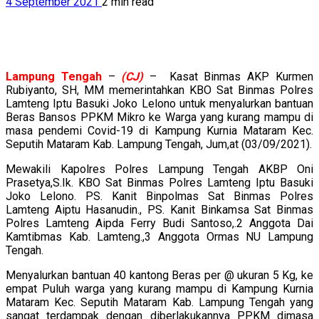
4 September 2021
2 min read
Lampung
Tengah
–
(CJ)
– Kasat Binmas AKP Kurmen
Rubiyanto, SH, MM memerintahkan KBO Sat Binmas Polres
Lamteng Iptu Basuki Joko Lelono untuk menyalurkan bantuan
Beras Bansos PPKM Mikro ke Warga yang kurang mampu di
masa pendemi Covid-19 di Kampung Kurnia Mataram Kec.
Seputih Mataram Kab. Lampung Tengah, Jum,at (03/09/2021).
Mewakili Kapolres Polres Lampung Tengah AKBP Oni
Prasetya,S.Ik. KBO Sat Binmas Polres Lamteng Iptu Basuki
Joko Lelono. PS. Kanit Binpolmas Sat Binmas Polres
Lamteng Aiptu Hasanudin., PS. Kanit Binkamsa Sat Binmas
Polres Lamteng Aipda Ferry Budi Santoso,.2 Anggota Dai
Kamtibmas Kab. Lamteng.,3 Anggota Ormas NU Lampung
Tengah.
Menyalurkan bantuan 40 kantong Beras per @ ukuran 5 Kg, ke
empat Puluh warga yang kurang mampu di Kampung Kurnia
Mataram Kec. Seputih Mataram Kab. Lampung Tengah yang
sangat terdampak dengan diberlakukannya PPKM dimasa