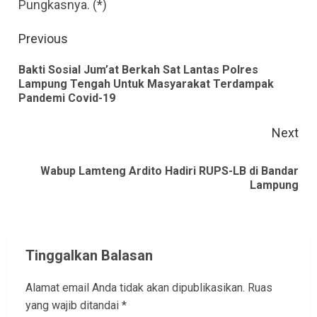
Pungkasnya. (*)
Continue
Previous
Reading
Bakti Sosial Jum’at Berkah Sat Lantas Polres
Pre
Lampung Tengah Untuk Masyarakat Terdampak
Pandemi Covid-19
pos
Next
Wabup Lamteng Ardito Hadiri RUPS-LB di Bandar
Next
Lampung
post:
Tinggalkan Balasan
Alamat email Anda tidak akan dipublikasikan.
Ruas
yang wajib ditandai
*