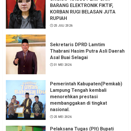
KKN, dan Unsur Politik.
BARANG ELEKTRONIK FIKTIF,
KORBAN RUGI BELASAN JUTA
6 AGUSTUS 2026
RUPIAH
25 JULI 2026
Sekretaris DPRD Lamtim
Thabrani Hasim Putra Asli Daerah
Asal Buai Selagai
31 MEI 2026
Pemerintah Kabupaten(Pemkab)
Lampung Tengah kembali
menorehkan prestasi
membanggakan di tingkat
nasional.
25 MEI 2026
Pelaksana Tugas (Plt) Bupati