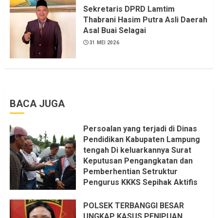
Dapat saya pastikan penuh Unsur
Sekretaris DPRD Lamtim
KKN, dan Unsur Politik.
Thabrani Hasim Putra Asli Daerah
Asal Buai Selagai
6 AGUSTUS 2026
31 MEI 2026
BACA JUGA
Persoalan yang terjadi di Dinas
Pendidikan Kabupaten Lampung
tengah Di keluarkannya Surat
Keputusan Pengangkatan dan
Pemberhentian Setruktur
Pengurus KKKS Sepihak Aktifis
LSM LPAB Sofyan AS ST, Itu
Sangat menantang Aturan dan
POLSEK TERBANGGI BESAR
Dapat saya pastikan penuh Unsur
UNGKAP KASUS PENIPUAN