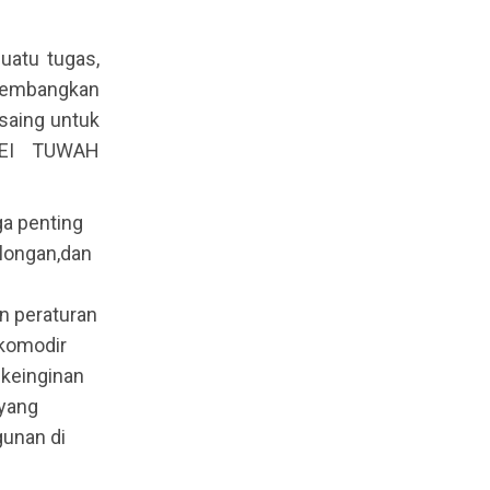
uatu tugas,
gembangkan
 saing untuk
MEI TUWAH
ga penting
olongan,dan
n peraturan
komodir
 keinginan
yang
gunan di