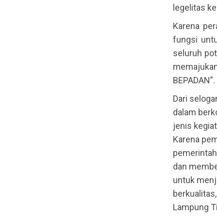
legelitas k
Karena per
fungsi un
seluruh pot
memajuka
BEPADAN”.
Dari seloga
dalam berko
jenis kegia
Karena pem
pemerintah
dan member
untuk menj
berkualita
Lampung Tim