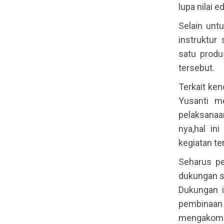
lupa nilai 
Selain unt
instruktu
satu produ
tersebut.
Terkait ke
Yusanti m
pelaksanaan
nya,hal in
kegiatan te
Seharus pe
dukungan se
Dukungan i
pembinaan
mengakomo