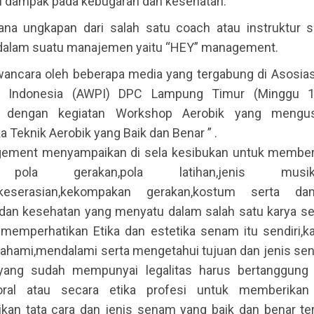
dampak pada kebugaran dan kesehatan.
na ungkapan dari salah satu coach atau instruktur
dalam suatu manajemen yaitu “HEY” management.
wancara oleh beberapa media yang tergabung di Asosia
al Indonesia (AWPI) DPC Lampung Timur (Minggu 1
n dengan kegiatan Workshop Aerobik yang meng
a Teknik Aerobik yang Baik dan Benar ” .
ement menyampaikan di sela kesibukan untuk memberi
 pola gerakan,pola latihan,jenis mu
i,keserasian,kekompakan gerakan,kostum serta d
dan kesehatan yang menyatu dalam salah satu karya se
 memperhatikan Etika dan estetika senam itu sendiri,ka
hami,mendalami serta mengetahui tujuan dan jenis se
 yang sudah mempunyai legalitas harus bertanggung
ral atau secara etika profesi untuk memberikan
an tata cara dan jenis senam yang baik dan benar te