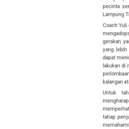
pecinta se
Lampung T
Coach Yuli
mengadops
gerakan ya
yang lebih
dapat meni
lakukan di 
perlombaan
kalangan at
Untuk ta
mengharap
memperhati
tahap penj
memahami d