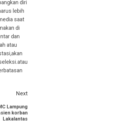
angkan diri
arus lebih
 media saat
anakan di
ntar dan
ah atau
tasi,akan
seleksi.atau
erbatasan
Next
YMC Lampung
asien korban
Lakalantas