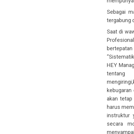
mempunyai 
Sebagai ma
tergabung 
Saat di wa
Profesion
bertepata
“Sistematik
HEY Manag
tentang
mengiring
kebugaran 
akan tetap
harus mema
instruktur
secara mo
menyampaik