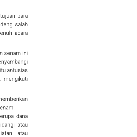
tujuan para
deng salah
penuh acara
n senam ini
enyambangi
itu antusias
k mengikuti
.
 memberikan
senam.
berupa dana
dangi atau
iatan atau