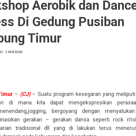
shop Aerobik dan Danc
ess Di Gedung Pusiban
ung Timur
21
3 MIN READ
Timur
–
(CJ)
– Suatu program kesegaran yang meliputi 
an di mana kita dapat mengekspresikan perasaa
menendang,jogging, bergoyang dengan menyatuka
asikan gerakan – gerakan dansa seperti rock n’roll
tarian tradisional dll yang di lakukan terus mener