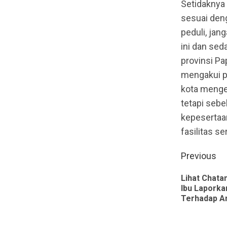
Setidaknya 
sesuai deng
peduli, jan
ini dan sed
provinsi P
mengakui p
kota menge
tetapi sebe
kepesertaa
fasilitas 
Contin
Previous
Readin
Lihat Chat
Ibu Laporka
Terhadap A