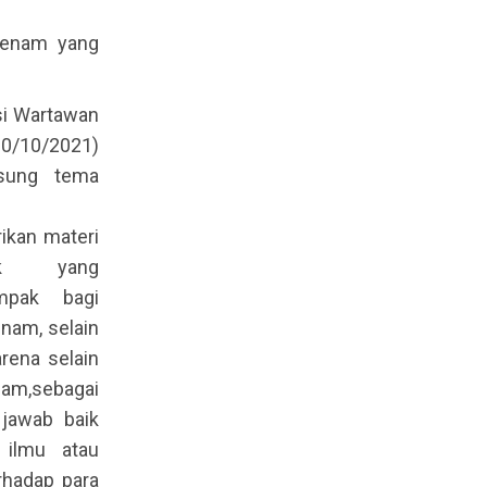
 senam yang
si Wartawan
0/10/2021)
usung tema
kan materi
sik yang
ampak bagi
nam, selain
rena selain
nam,sebagai
 jawab baik
 ilmu atau
rhadap para