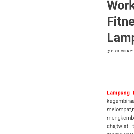
Work
Fitn
Lamp
11 OKTOBER 20
Lampung
kegembira
melompat,
mengkombin
cha,twist 