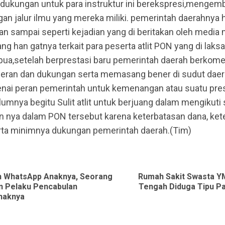
dukungan untuk para instruktur ini berekspresi,mengemb
an jalur ilmu yang mereka miliki. pemerintah daerahnya h
gan sampai seperti kejadian yang di beritakan oleh media
ang han gatnya terkait para peserta atlit PON yang di laks
apua,setelah berprestasi baru pemerintah daerah berkome
eran dan dukungan serta memasang bener di sudut daer
nai peran pemerintah untuk kemenangan atau suatu pres
lumnya begitu Sulit atlit untuk berjuang dalam mengikuti 
n nya dalam PON tersebut karena keterbatasan dana, ket
serta minimnya dukungan pemerintah daerah.(Tim)
ue
g
an WhatsApp Anaknya, Seorang
Rumah Sakit Swasta 
Previous
Next
n Pelaku Pencabulan
Tengah Diduga Tipu P
naknya
post:
post: