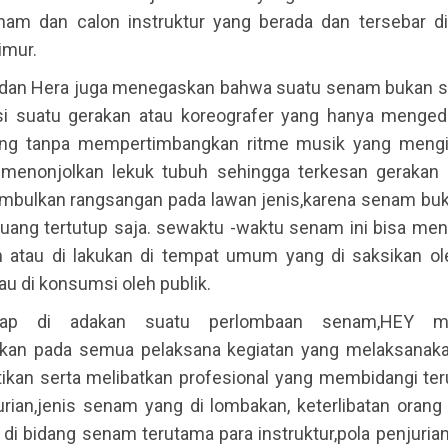
nam dan calon instruktur yang berada dan tersebar d
imur.
 dan Hera juga menegaskan bahwa suatu senam bukan s
i suatu gerakan atau koreografer yang hanya menged
ng tanpa mempertimbangkan ritme musik yang mengir
 menonjolkan lekuk tubuh sehingga terkesan gerakan 
mbulkan rangsangan pada lawan jenis,karena senam buk
ruang tertutup saja. sewaktu -waktu senam ini bisa men
 atau di lakukan di tempat umum yang di saksikan ol
au di konsumsi oleh publik.
hap di adakan suatu perlombaan senam,HEY m
kan pada semua pelaksana kegiatan yang melaksanaka
kan serta melibatkan profesional yang membidangi te
urian,jenis senam yang di lombakan, keterlibatan orang
i bidang senam terutama para instruktur,pola penjurian 