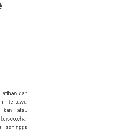
e
latihan dan
n tertawa,
n kan atau
,disco,cha-
us sehingga