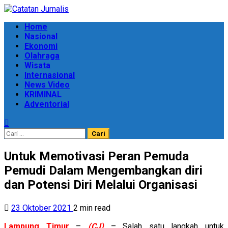
Skip
to
Primary
Home
content
Menu
Nasional
Ekonomi
Olahraga
Wisata
Internasional
News Video
KRIMINAL
Adventorial
Cari
untuk:
Untuk Memotivasi Peran Pemuda
Pemudi Dalam Mengembangkan diri
dan Potensi Diri Melalui Organisasi
23 Oktober 2021
2 min read
Lampung
Timur
–
(CJ)
– Salah satu langkah untuk