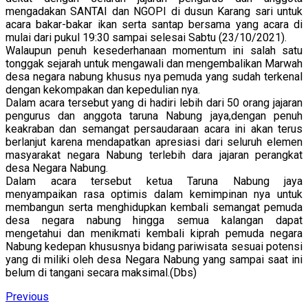
mengadakan SANTAI dan NGOPI di dusun Karang sari untuk
acara bakar-bakar ikan serta santap bersama yang acara di
mulai dari pukul 19:30 sampai selesai Sabtu (23/10/2021).
Walaupun penuh kesederhanaan momentum ini salah satu
tonggak sejarah untuk mengawali dan mengembalikan Marwah
desa negara nabung khusus nya pemuda yang sudah terkenal
dengan kekompakan dan kepedulian nya.
Dalam acara tersebut yang di hadiri lebih dari 50 orang jajaran
pengurus dan anggota taruna Nabung jaya,dengan penuh
keakraban dan semangat persaudaraan acara ini akan terus
berlanjut karena mendapatkan apresiasi dari seluruh elemen
masyarakat negara Nabung terlebih dara jajaran perangkat
desa Negara Nabung.
Dalam acara tersebut ketua Taruna Nabung jaya
menyampaikan rasa optimis dalam kemimpinan nya untuk
membangun serta menghidupkan kembali semangat pemuda
desa negara nabung hingga semua kalangan dapat
mengetahui dan menikmati kembali kiprah pemuda negara
Nabung kedepan khususnya bidang pariwisata sesuai potensi
yang di miliki oleh desa Negara Nabung yang sampai saat ini
belum di tangani secara maksimal.(Dbs)
Continue
Previous
Previous