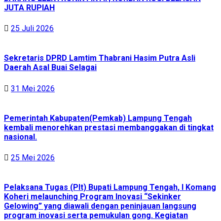
JUTA RUPIAH
25 Juli 2026
Sekretaris DPRD Lamtim Thabrani Hasim Putra Asli
Daerah Asal Buai Selagai
31 Mei 2026
Pemerintah Kabupaten(Pemkab) Lampung Tengah
kembali menorehkan prestasi membanggakan di tingkat
nasional.
25 Mei 2026
Pelaksana Tugas (Plt) Bupati Lampung Tengah, I Komang
Koheri melaunching Program Inovasi “Sekinker
Gelowing” yang diawali dengan peninjauan langsung
program inovasi serta pemukulan gong. Kegiatan