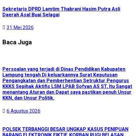
Sekretaris DPRD Lamtim Thabrani Hasim Putra Asli
Daerah Asal Buai Selagai
31 Mei 2026
Baca Juga
Persoalan yang terjadi di Dinas Pendidikan Kabupaten
Lampung tengah Di keluarkannya Surat Keputusan
Pengangkatan dan Pemberhentian Setruktur Pengurus
KKKS Sepihak Aktifis LSM LPAB Sofyan AS ST, Itu Sangat
menantang Aturan dan Dapat saya pastikan penuh Unsur
KKN, dan Unsur Politik.
6 Agustus 2026
POLSEK TERBANGGI BESAR UNGKAP KASUS PENIPUAN
BARANG ELEKTRONIK FIKTIF, KORBAN RUGI BELASAN