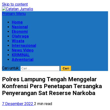
Skip to content
Primary Menu
Home
Nasional
Ekonomi
Olahraga
Wisata
Internasional
News Video
KRIMINAL
Adventorial
Cari untuk:
Polres Lampung Tengah Menggelar
Konfrensi Pers Penetapan Tersangka
Penyerangan Sat Reserse Narkoba
7 Desember 2022
2 min read