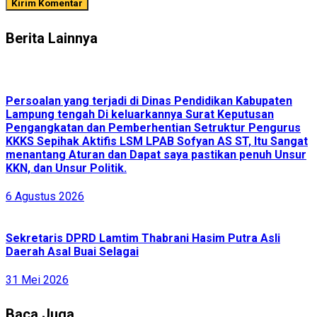
Berita Lainnya
Persoalan yang terjadi di Dinas Pendidikan Kabupaten
Lampung tengah Di keluarkannya Surat Keputusan
Pengangkatan dan Pemberhentian Setruktur Pengurus
KKKS Sepihak Aktifis LSM LPAB Sofyan AS ST, Itu Sangat
menantang Aturan dan Dapat saya pastikan penuh Unsur
KKN, dan Unsur Politik.
6 Agustus 2026
Sekretaris DPRD Lamtim Thabrani Hasim Putra Asli
Daerah Asal Buai Selagai
31 Mei 2026
Baca Juga