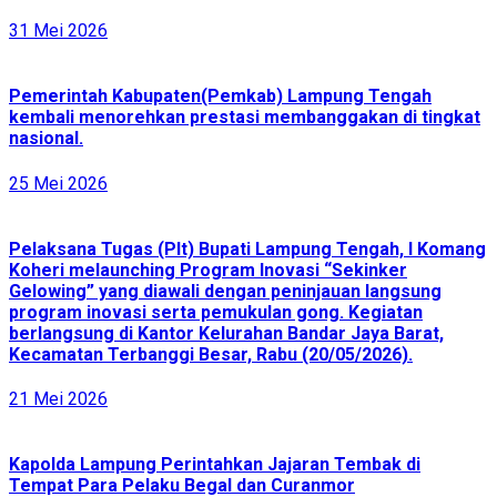
31 Mei 2026
Pemerintah Kabupaten(Pemkab) Lampung Tengah
kembali menorehkan prestasi membanggakan di tingkat
nasional.
25 Mei 2026
Pelaksana Tugas (Plt) Bupati Lampung Tengah, I Komang
Koheri melaunching Program Inovasi “Sekinker
Gelowing” yang diawali dengan peninjauan langsung
program inovasi serta pemukulan gong. Kegiatan
berlangsung di Kantor Kelurahan Bandar Jaya Barat,
Kecamatan Terbanggi Besar, Rabu (20/05/2026).
21 Mei 2026
Kapolda Lampung Perintahkan Jajaran Tembak di
Tempat Para Pelaku Begal dan Curanmor