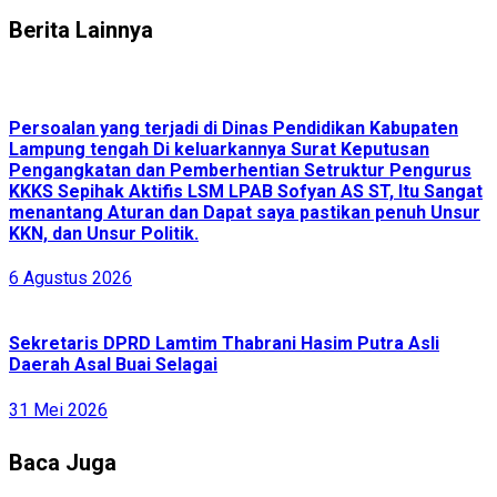
Berita Lainnya
Persoalan yang terjadi di Dinas Pendidikan Kabupaten
Lampung tengah Di keluarkannya Surat Keputusan
Pengangkatan dan Pemberhentian Setruktur Pengurus
KKKS Sepihak Aktifis LSM LPAB Sofyan AS ST, Itu Sangat
menantang Aturan dan Dapat saya pastikan penuh Unsur
KKN, dan Unsur Politik.
6 Agustus 2026
Sekretaris DPRD Lamtim Thabrani Hasim Putra Asli
Daerah Asal Buai Selagai
31 Mei 2026
Baca Juga