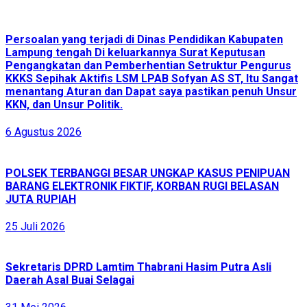
Persoalan yang terjadi di Dinas Pendidikan Kabupaten
Lampung tengah Di keluarkannya Surat Keputusan
Pengangkatan dan Pemberhentian Setruktur Pengurus
KKKS Sepihak Aktifis LSM LPAB Sofyan AS ST, Itu Sangat
menantang Aturan dan Dapat saya pastikan penuh Unsur
KKN, dan Unsur Politik.
6 Agustus 2026
POLSEK TERBANGGI BESAR UNGKAP KASUS PENIPUAN
BARANG ELEKTRONIK FIKTIF, KORBAN RUGI BELASAN
JUTA RUPIAH
25 Juli 2026
Sekretaris DPRD Lamtim Thabrani Hasim Putra Asli
Daerah Asal Buai Selagai