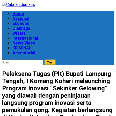
Skip
to
Primary
Home
content
Menu
Nasional
Ekonomi
Olahraga
Wisata
Internasional
News Video
KRIMINAL
Adventorial
Cari
untuk:
Pelaksana Tugas (Plt) Bupati Lampung
Tengah, I Komang Koheri melaunching
Program Inovasi “Sekinker Gelowing”
yang diawali dengan peninjauan
langsung program inovasi serta
pemukulan gong. Kegiatan berlangsung