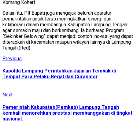
Komang Koheri.
Selain itu, Plt Bupati juga mengajak seluruh aparatur
pemerintahan untuk terus meningkatkan sinergi dan
kolaborasi dalam membangun Kabupaten Lampung Tengah
agar semakin maju dan berkembang. Ia berharap Program
“Sekinker Gelowing” dapat menjadi contoh inovasi yang dapat
diterapkan di kecamatan maupun wilayah lainnya di Lampung
Tengah.(Red)
Continue
Previous
Previous
post:
Reading
Kapolda Lampung Perintahkan Jajaran Tembak di
Tempat Para Pelaku Begal dan Curanmor
Next
Next
post:
Pemerintah Kabupaten(Pemkab) Lampung Tengah
kembali menorehkan prestasi membanggakan di tingkat
nasional.