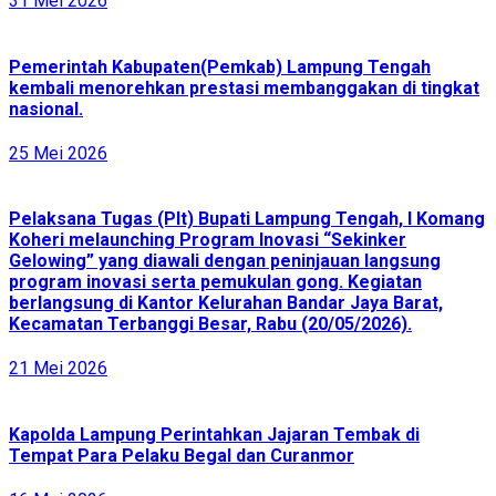
31 Mei 2026
Pemerintah Kabupaten(Pemkab) Lampung Tengah
kembali menorehkan prestasi membanggakan di tingkat
nasional.
25 Mei 2026
Pelaksana Tugas (Plt) Bupati Lampung Tengah, I Komang
Koheri melaunching Program Inovasi “Sekinker
Gelowing” yang diawali dengan peninjauan langsung
program inovasi serta pemukulan gong. Kegiatan
berlangsung di Kantor Kelurahan Bandar Jaya Barat,
Kecamatan Terbanggi Besar, Rabu (20/05/2026).
21 Mei 2026
Kapolda Lampung Perintahkan Jajaran Tembak di
Tempat Para Pelaku Begal dan Curanmor