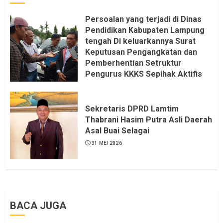
Persoalan yang terjadi di Dinas
Pendidikan Kabupaten Lampung
tengah Di keluarkannya Surat
Keputusan Pengangkatan dan
Pemberhentian Setruktur
Pengurus KKKS Sepihak Aktifis
LSM LPAB Sofyan AS ST, Itu
Sangat menantang Aturan dan
Dapat saya pastikan penuh Unsur
Sekretaris DPRD Lamtim
KKN, dan Unsur Politik.
Thabrani Hasim Putra Asli Daerah
Asal Buai Selagai
6 AGUSTUS 2026
31 MEI 2026
BACA JUGA