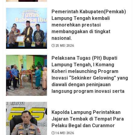
Pemerintah Kabupaten(Pemkab)
Lampung Tengah kembali
menorehkan prestasi
membanggakan di tingkat
nasional.
25 MEI 2026
Pelaksana Tugas (Plt) Bupati
Lampung Tengah, I Komang
Koheri melaunching Program
Inovasi “Sekinker Gelowing” yang
diawali dengan peninjauan
langsung program inovasi serta
pemukulan gong. Kegiatan
berlangsung di Kantor Kelurahan
Bandar Jaya Barat, Kecamatan
Kapolda Lampung Perintahkan
Terbanggi Besar, Rabu
Jajaran Tembak di Tempat Para
(20/05/2026).
Pelaku Begal dan Curanmor
21 MEI 2026
16 MEI 2026