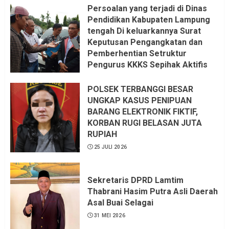
Persoalan yang terjadi di Dinas
Pendidikan Kabupaten Lampung
tengah Di keluarkannya Surat
Keputusan Pengangkatan dan
Pemberhentian Setruktur
Pengurus KKKS Sepihak Aktifis
LSM LPAB Sofyan AS ST, Itu
Sangat menantang Aturan dan
POLSEK TERBANGGI BESAR
Dapat saya pastikan penuh Unsur
UNGKAP KASUS PENIPUAN
KKN, dan Unsur Politik.
BARANG ELEKTRONIK FIKTIF,
KORBAN RUGI BELASAN JUTA
6 AGUSTUS 2026
RUPIAH
25 JULI 2026
Sekretaris DPRD Lamtim
Thabrani Hasim Putra Asli Daerah
Asal Buai Selagai
31 MEI 2026