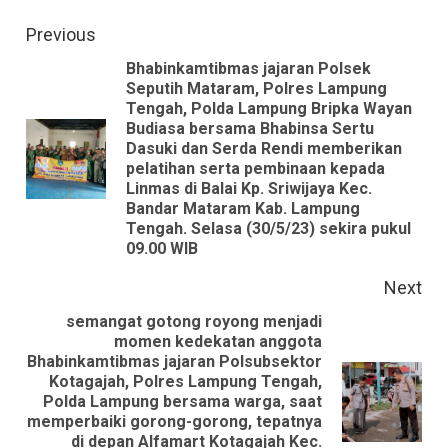
Continue
Previous
Reading
Bhabinkamtibmas jajaran Polsek
Seputih Mataram, Polres Lampung
Tengah, Polda Lampung Bripka Wayan
Budiasa bersama Bhabinsa Sertu
Dasuki dan Serda Rendi memberikan
Pre
pelatihan serta pembinaan kepada
pos
Linmas di Balai Kp. Sriwijaya Kec.
Bandar Mataram Kab. Lampung
Tengah. Selasa (30/5/23) sekira pukul
09.00 WIB
Next
semangat gotong royong menjadi
momen kedekatan anggota
Bhabinkamtibmas jajaran Polsubsektor
Kotagajah, Polres Lampung Tengah,
Next
Polda Lampung bersama warga, saat
memperbaiki gorong-gorong, tepatnya
post:
di depan Alfamart Kotagajah Kec.