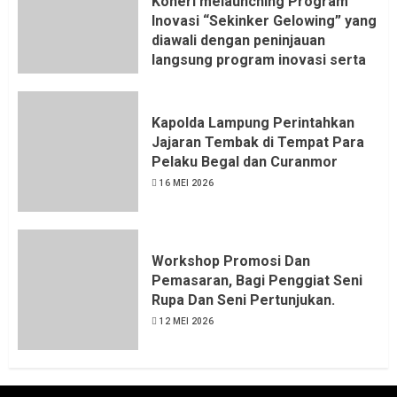
Koheri melaunching Program
Inovasi “Sekinker Gelowing” yang
diawali dengan peninjauan
langsung program inovasi serta
pemukulan gong. Kegiatan
berlangsung di Kantor Kelurahan
Bandar Jaya Barat, Kecamatan
Kapolda Lampung Perintahkan
Terbanggi Besar, Rabu
Jajaran Tembak di Tempat Para
(20/05/2026).
Pelaku Begal dan Curanmor
21 MEI 2026
16 MEI 2026
Workshop Promosi Dan
Pemasaran, Bagi Penggiat Seni
Rupa Dan Seni Pertunjukan.
12 MEI 2026