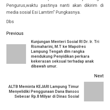
Pengurus,waktu pastinya nanti akan dikirim di
media sosial Esi Lamtim” Pungkasnya.
Dbs
Continue
Previous
Reading
Kunjungan Menteri Sosial RI Dr. Ir. Tri
Rismaharini, M.T ke Mapolres
Lampung Tengah dlm rangka
Pre
mendukung Penyidikan perkara
pos
kekerasan seksual terhadap anak
dibawah umur.
Next
ALTB Meminta KEJARI Lampung Timur
Next
Menyelidiki Penggunaan Dana Bansos
Sebesar Rp.8 Milyar di Dinas Sosial
post: