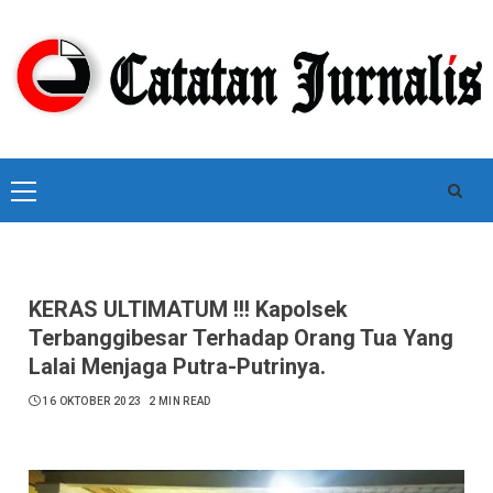
Skip
to
content
Primary
Menu
KERAS ULTIMATUM !!! Kapolsek
Terbanggibesar Terhadap Orang Tua Yang
Lalai Menjaga Putra-Putrinya.
16 OKTOBER 2023
2 MIN READ