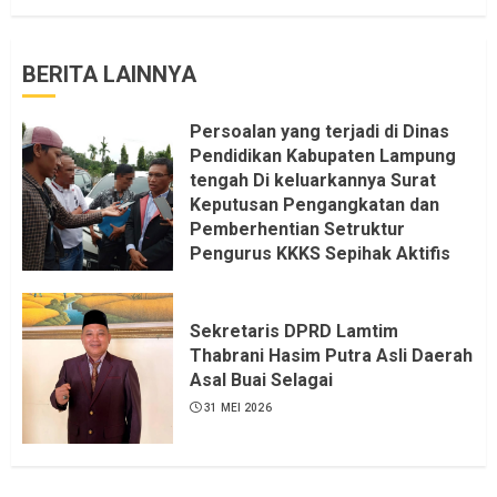
BERITA LAINNYA
Persoalan yang terjadi di Dinas
Pendidikan Kabupaten Lampung
tengah Di keluarkannya Surat
Keputusan Pengangkatan dan
Pemberhentian Setruktur
Pengurus KKKS Sepihak Aktifis
LSM LPAB Sofyan AS ST, Itu
Sangat menantang Aturan dan
Dapat saya pastikan penuh Unsur
Sekretaris DPRD Lamtim
KKN, dan Unsur Politik.
Thabrani Hasim Putra Asli Daerah
Asal Buai Selagai
6 AGUSTUS 2026
31 MEI 2026