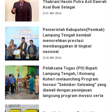
Thabrani Hasim Putra Asli Daerah
Asal Buai Selagai
31 MEI 2026
Pemerintah Kabupaten(Pemkab)
Lampung Tengah kembali
menorehkan prestasi
membanggakan di tingkat
nasional.
25 MEI 2026
Pelaksana Tugas (Plt) Bupati
Lampung Tengah, I Komang
Koheri melaunching Program
Inovasi “Sekinker Gelowing” yang
diawali dengan peninjauan
langsung program inovasi serta
pemukulan gong. Kegiatan
berlangsung di Kantor Kelurahan