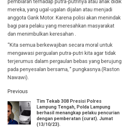
pembiaran terhadap putra-putrinya atau anak didik
mereka, yang ugal-ugalan dijalan atau menjadi
anggota Gank Motor. Karena polisi akan menindak
bagi para pelaku yang meresahkan masyarakat
dan menimbulkan keresahan .
“Kita semua berkewajiban secara moral untuk
mengawasi pergualan putra-putri kita agar tidak
terjerumus dalam pergaulan bebas yang berujung
pada penyesalan bersama, ” pungkasnya.(Raston
Nawawi).
Continue
Previous
Reading
Tim Tekab 308 Presisi Polres
Lampung Tengah, Polda Lampung
Pre
berhasil menangkap pelaku pencurian
dengan pemberatan (curat). Jumat
pos
(13/10/23).