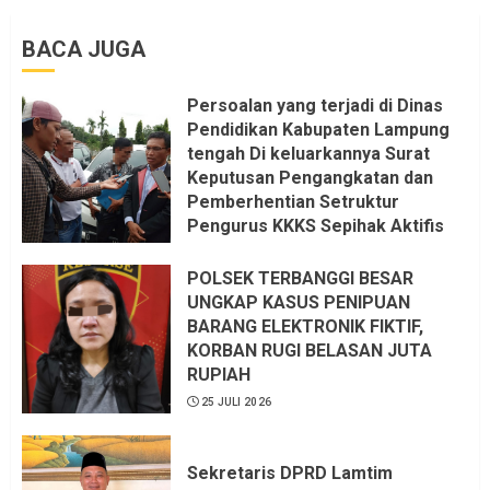
BACA JUGA
Persoalan yang terjadi di Dinas
Pendidikan Kabupaten Lampung
tengah Di keluarkannya Surat
Keputusan Pengangkatan dan
Pemberhentian Setruktur
Pengurus KKKS Sepihak Aktifis
LSM LPAB Sofyan AS ST, Itu
Sangat menantang Aturan dan
POLSEK TERBANGGI BESAR
Dapat saya pastikan penuh Unsur
UNGKAP KASUS PENIPUAN
KKN, dan Unsur Politik.
BARANG ELEKTRONIK FIKTIF,
KORBAN RUGI BELASAN JUTA
6 AGUSTUS 2026
RUPIAH
25 JULI 2026
Sekretaris DPRD Lamtim