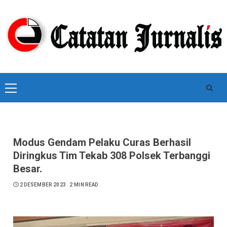
Skip
to
content
Primary
Menu
Modus Gendam Pelaku Curas Berhasil
Diringkus Tim Tekab 308 Polsek Terbanggi
Besar.
2 DESEMBER 2023
2 MIN READ