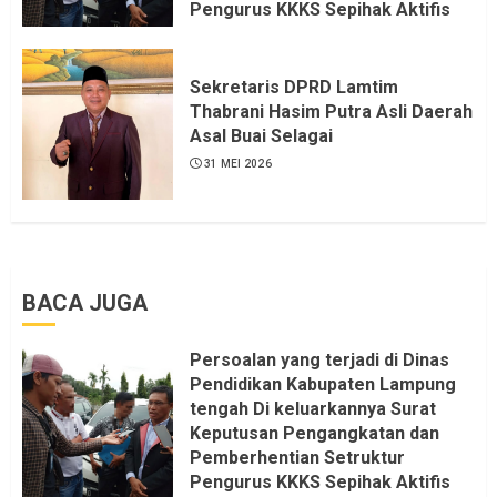
Pengurus KKKS Sepihak Aktifis
LSM LPAB Sofyan AS ST, Itu
Sangat menantang Aturan dan
Dapat saya pastikan penuh Unsur
Sekretaris DPRD Lamtim
KKN, dan Unsur Politik.
Thabrani Hasim Putra Asli Daerah
Asal Buai Selagai
6 AGUSTUS 2026
31 MEI 2026
BACA JUGA
Persoalan yang terjadi di Dinas
Pendidikan Kabupaten Lampung
tengah Di keluarkannya Surat
Keputusan Pengangkatan dan
Pemberhentian Setruktur
Pengurus KKKS Sepihak Aktifis