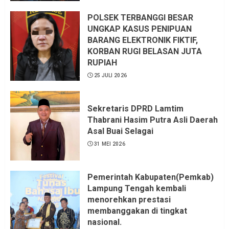
LSM LPAB Sofyan AS ST, Itu
Sangat menantang Aturan dan
POLSEK TERBANGGI BESAR
Dapat saya pastikan penuh Unsur
UNGKAP KASUS PENIPUAN
KKN, dan Unsur Politik.
BARANG ELEKTRONIK FIKTIF,
KORBAN RUGI BELASAN JUTA
6 AGUSTUS 2026
RUPIAH
25 JULI 2026
Sekretaris DPRD Lamtim
Thabrani Hasim Putra Asli Daerah
Asal Buai Selagai
31 MEI 2026
Pemerintah Kabupaten(Pemkab)
Lampung Tengah kembali
menorehkan prestasi
membanggakan di tingkat
nasional.