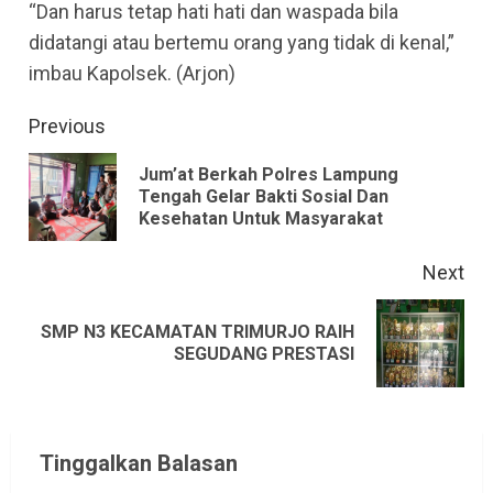
“Dan harus tetap hati hati dan waspada bila
didatangi atau bertemu orang yang tidak di kenal,”
imbau Kapolsek. (Arjon)
Continue
Previous
Reading
Jum’at Berkah Polres Lampung
Pre
Tengah Gelar Bakti Sosial Dan
Kesehatan Untuk Masyarakat
pos
Next
SMP N3 KECAMATAN TRIMURJO RAIH
Next
SEGUDANG PRESTASI
post:
Tinggalkan Balasan