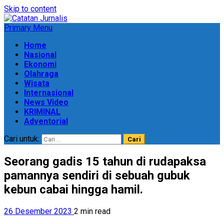
Skip to content
Primary Menu
Home
Nasional
Ekonomi
Olahraga
Wisata
Internasional
News Video
KRIMINAL
Adventorial
Cari untuk:
Seorang gadis 15 tahun di rudapaksa
pamannya sendiri di sebuah gubuk
kebun cabai hingga hamil.
26 Desember 2023
2 min read