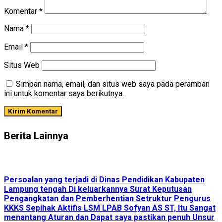
Komentar
*
Nama
*
Email
*
Situs Web
Simpan nama, email, dan situs web saya pada peramban
ini untuk komentar saya berikutnya.
Berita Lainnya
Persoalan yang terjadi di Dinas Pendidikan Kabupaten
Lampung tengah Di keluarkannya Surat Keputusan
Pengangkatan dan Pemberhentian Setruktur Pengurus
KKKS Sepihak Aktifis LSM LPAB Sofyan AS ST, Itu Sangat
menantang Aturan dan Dapat saya pastikan penuh Unsur