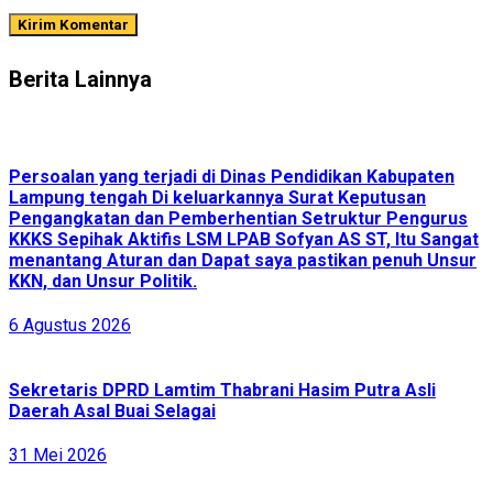
Berita Lainnya
Persoalan yang terjadi di Dinas Pendidikan Kabupaten
Lampung tengah Di keluarkannya Surat Keputusan
Pengangkatan dan Pemberhentian Setruktur Pengurus
KKKS Sepihak Aktifis LSM LPAB Sofyan AS ST, Itu Sangat
menantang Aturan dan Dapat saya pastikan penuh Unsur
KKN, dan Unsur Politik.
6 Agustus 2026
Sekretaris DPRD Lamtim Thabrani Hasim Putra Asli
Daerah Asal Buai Selagai
31 Mei 2026