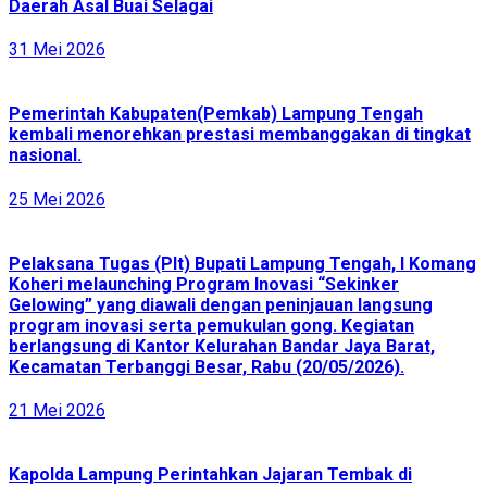
Daerah Asal Buai Selagai
31 Mei 2026
Pemerintah Kabupaten(Pemkab) Lampung Tengah
kembali menorehkan prestasi membanggakan di tingkat
nasional.
25 Mei 2026
Pelaksana Tugas (Plt) Bupati Lampung Tengah, I Komang
Koheri melaunching Program Inovasi “Sekinker
Gelowing” yang diawali dengan peninjauan langsung
program inovasi serta pemukulan gong. Kegiatan
berlangsung di Kantor Kelurahan Bandar Jaya Barat,
Kecamatan Terbanggi Besar, Rabu (20/05/2026).
21 Mei 2026
Kapolda Lampung Perintahkan Jajaran Tembak di