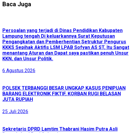
Baca Juga
Persoalan yang terjadi di Dinas Pendidikan Kabupaten
Lampung tengah Di keluarkannya Surat Keputusan
Pengangkatan dan Pemberhentian Setruktur Pengurus
KKKS Sepihak Aktifis LSM LPAB Sofyan AS ST, Itu Sangat
menantang Aturan dan Dapat saya pastikan penuh Unsur
KKN, dan Unsur Politik.
6 Agustus 2026
POLSEK TERBANGGI BESAR UNGKAP KASUS PENIPUAN
BARANG ELEKTRONIK FIKTIF, KORBAN RUGI BELASAN
JUTA RUPIAH
25 Juli 2026
Sekretaris DPRD Lamtim Thabrani Hasim Putra Asli