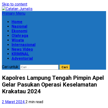
Skip to content
Primary Menu
Home
Nasional
Ekonomi
Olahraga
Wisata
Internasional
News Video
KRIMINAL
Adventorial
Cari untuk:
Kapolres Lampung Tengah Pimpin Apel
Gelar Pasukan Operasi Keselamatan
Krakatau 2024
2 Maret 2024
2 min read