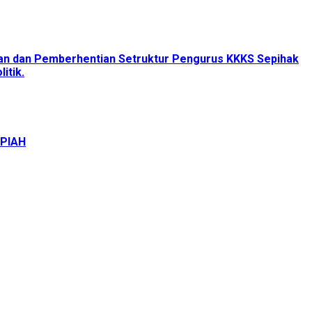
tan dan Pemberhentian Setruktur Pengurus KKKS Sepihak
itik.
UPIAH