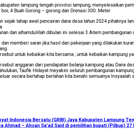
bupaten lampung tengah provinsi lampung, menyelesaikan pemba
 bor, 4 Buah Gorong – gorong dan Drenasi 300. Meter.
kan sejak tahap awal pencairan dana desa tahun 2024 pihaknya
a
nan dan alhamdulillah dibulan ini selesai 3 Aitem pembangunan
 dan memberi saran jika hasil dari pekerjaan yang dilakukan kuran
ang.
tersebut untuk kebaikan kita bersama , untuk kebaikan kampung yang
tersebut anggaran dari pendapatan belanja kampung atau Dana 
 dahulukan, Taufik Hidayat meyakini seluruh pembangunan kampung
eluar secara bertahap berlahan kita benahi semuanya Insyaala
 Indonesia Bersatu (GRIB) Jaya Kabupaten Lampung Tenga
a Ahmad – Ahsan Sa’ad Said di pemilihan bupati (Pilbup) 