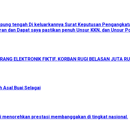
ampung tengah Di keluarkannya Surat Keputusan Pengangka
an dan Dapat saya pastikan penuh Unsur KKN, dan Unsur Pol
ANG ELEKTRONIK FIKTIF, KORBAN RUGI BELASAN JUTA R
 Asal Buai Selagai
menorehkan prestasi membanggakan di tingkat nasional.