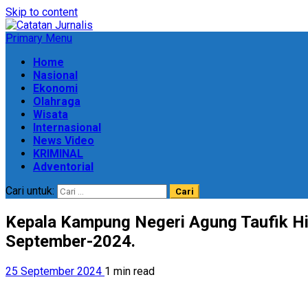
Skip to content
Primary Menu
Home
Nasional
Ekonomi
Olahraga
Wisata
Internasional
News Video
KRIMINAL
Adventorial
Cari untuk:
Kepala Kampung Negeri Agung Taufik H
September-2024.
25 September 2024
1 min read