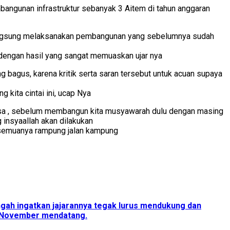
ngunan infrastruktur sebanyak 3 Aitem di tahun anggaran
 langsung melaksanakan pembangunan yang sebelumnya sudah
 dengan hasil yang sangat memuaskan ujar nya
g bagus, karena kritik serta saran tersebut untuk acuan supaya
 kita cintai ini, ucap Nya
desa , sebelum membangun kita musyawarah dulu dengan masing
 insyaallah akan dilakukan
h semuanya rampung jalan kampung
h ingatkan jajarannya tegak lurus mendukung dan
27 November mendatang.