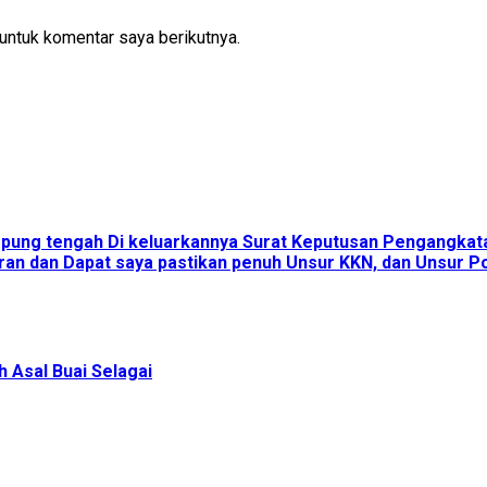
untuk komentar saya berikutnya.
ampung tengah Di keluarkannya Surat Keputusan Pengangka
an dan Dapat saya pastikan penuh Unsur KKN, dan Unsur Pol
 Asal Buai Selagai