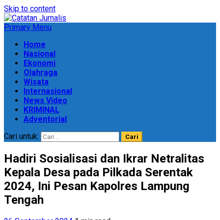
Skip to content
Primary Menu
Home
Nasional
Ekonomi
Olahraga
Wisata
Internasional
News Video
KRIMINAL
Adventorial
Cari untuk:
Hadiri Sosialisasi dan Ikrar Netralitas
Kepala Desa pada Pilkada Serentak
2024, Ini Pesan Kapolres Lampung
Tengah