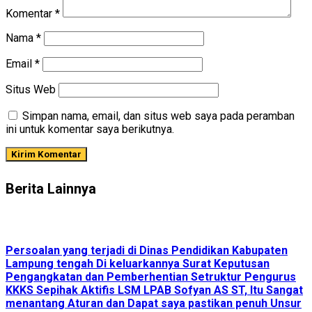
Komentar
*
Nama
*
Email
*
Situs Web
Simpan nama, email, dan situs web saya pada peramban
ini untuk komentar saya berikutnya.
Berita Lainnya
Persoalan yang terjadi di Dinas Pendidikan Kabupaten
Lampung tengah Di keluarkannya Surat Keputusan
Pengangkatan dan Pemberhentian Setruktur Pengurus
KKKS Sepihak Aktifis LSM LPAB Sofyan AS ST, Itu Sangat
menantang Aturan dan Dapat saya pastikan penuh Unsur