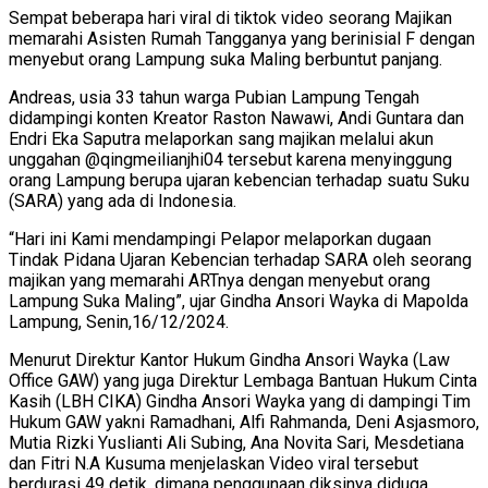
Sempat beberapa hari viral di tiktok video seorang Majikan
memarahi Asisten Rumah Tangganya yang berinisial F dengan
menyebut orang Lampung suka Maling berbuntut panjang.
Andreas, usia 33 tahun warga Pubian Lampung Tengah
didampingi konten Kreator Raston Nawawi, Andi Guntara dan
Endri Eka Saputra melaporkan sang majikan melalui akun
unggahan @qingmeilianjhi04 tersebut karena menyinggung
orang Lampung berupa ujaran kebencian terhadap suatu Suku
(SARA) yang ada di Indonesia.
“Hari ini Kami mendampingi Pelapor melaporkan dugaan
Tindak Pidana Ujaran Kebencian terhadap SARA oleh seorang
majikan yang memarahi ARTnya dengan menyebut orang
Lampung Suka Maling”, ujar Gindha Ansori Wayka di Mapolda
Lampung, Senin,16/12/2024.
Menurut Direktur Kantor Hukum Gindha Ansori Wayka (Law
Office GAW) yang juga Direktur Lembaga Bantuan Hukum Cinta
Kasih (LBH CIKA) Gindha Ansori Wayka yang di dampingi Tim
Hukum GAW yakni Ramadhani, Alfi Rahmanda, Deni Asjasmoro,
Mutia Rizki Yuslianti Ali Subing, Ana Novita Sari, Mesdetiana
dan Fitri N.A Kusuma menjelaskan Video viral tersebut
berdurasi 49 detik, dimana penggunaan diksinya diduga