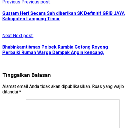
Previous
Previous post:
Gustam Heri Secara Sah diberikan SK Definitif GRIB JAYA
Kabupaten Lampung Timur
Next
Next post:
Bhabinkamtibmas Polsek Rumbia Gotong Royong
Perbaiki Rumah Warga Dampak Angin kencang.
Tinggalkan Balasan
Alamat email Anda tidak akan dipublikasikan.
Ruas yang wajib
ditandai
*