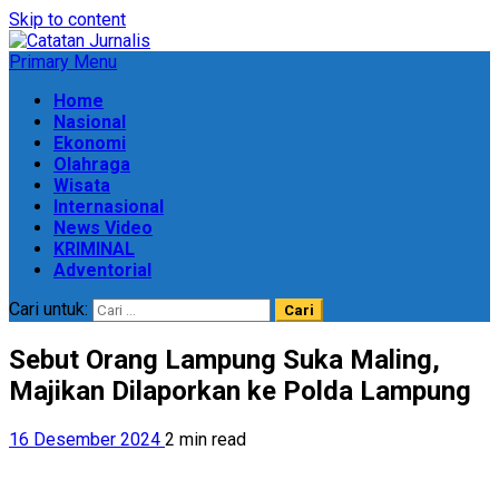
Skip to content
Primary Menu
Home
Nasional
Ekonomi
Olahraga
Wisata
Internasional
News Video
KRIMINAL
Adventorial
Cari untuk:
Sebut Orang Lampung Suka Maling,
Majikan Dilaporkan ke Polda Lampung
16 Desember 2024
2 min read