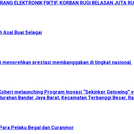
ANG ELEKTRONIK FIKTIF, KORBAN RUGI BELASAN JUTA R
 Asal Buai Selagai
menorehkan prestasi membanggakan di tingkat nasional.
Koheri melaunching Program Inovasi “Sekinker Gelowing” y
lurahan Bandar Jaya Barat, Kecamatan Terbanggi Besar, Ra
Para Pelaku Begal dan Curanmor