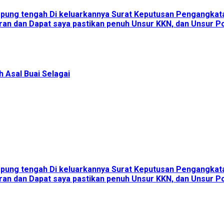
ampung tengah Di keluarkannya Surat Keputusan Pengangka
an dan Dapat saya pastikan penuh Unsur KKN, dan Unsur Pol
 Asal Buai Selagai
ampung tengah Di keluarkannya Surat Keputusan Pengangka
an dan Dapat saya pastikan penuh Unsur KKN, dan Unsur Pol