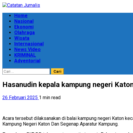
Skip
to
Primary
Home
content
Menu
Nasional
Ekonomi
Olahraga
Wisata
Internasional
News Video
KRIMINAL
Adventorial
Cari
untuk:
Hasanudin kepala kampung negeri Katon
26 Februari 2025
1 min read
Acara tersebut dilaksanakan di balai kampung negeri Katon kec
Kampung Negeri Katon Dan Segenap Aparatur Kampung.