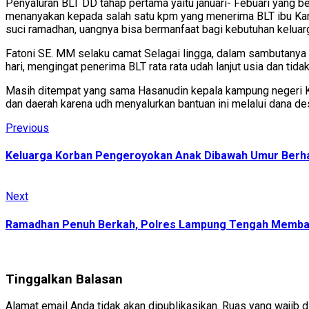
Penyaluran BLT DD tahap pertama yaitu januari- Febuari yang 
menanyakan kepada salah satu kpm yang menerima BLT ibu Kar
suci ramadhan, uangnya bisa bermanfaat bagi kebutuhan keluar
Fatoni SE. MM selaku camat Selagai lingga, dalam sambutany
hari, mengingat penerima BLT rata rata udah lanjut usia dan tida
Masih ditempat yang sama Hasanudin kepala kampung negeri Ka
dan daerah karena udh menyalurkan bantuan ini melalui dana d
Continue
Previous
Previous
post:
Reading
Keluarga Korban Pengeroyokan Anak Dibawah Umur Berha
Next
Next
post:
Ramadhan Penuh Berkah, Polres Lampung Tengah Membagi
Tinggalkan Balasan
Alamat email Anda tidak akan dipublikasikan.
Ruas yang wajib d