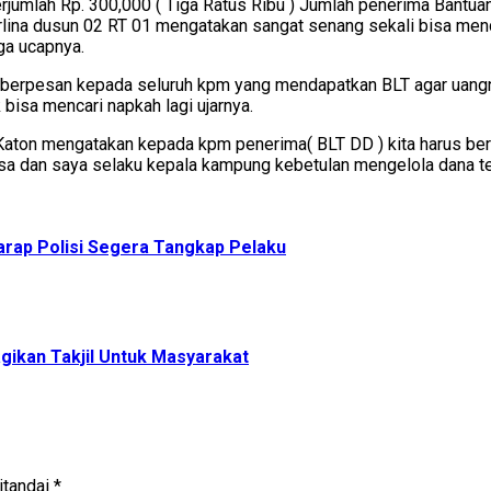
berjumlah Rp. 300,000 ( Tiga Ratus Ribu ) Jumlah penerima Bant
lina dusun 02 RT 01 mengatakan sangat senang sekali bisa mend
ga ucapnya.
a berpesan kepada seluruh kpm yang mendapatkan BLT agar uangn
k bisa mencari napkah lagi ujarnya.
ton mengatakan kepada kpm penerima( BLT DD ) kita harus bers
esa dan saya selaku kepala kampung kebetulan mengelola dana t
rap Polisi Segera Tangkap Pelaku
kan Takjil Untuk Masyarakat
itandai
*