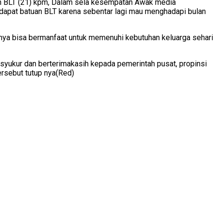
uan BLT (21) kpm, Dalam sela kesempatan Awak media
apat batuan BLT karena sebentar lagi mau menghadapi bulan
ya bisa bermanfaat untuk memenuhi kebutuhan keluarga sehari
yukur dan berterimakasih kepada pemerintah pusat, propinsi
ersebut tutup nya(Red)