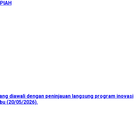
UPIAH
ang diawali dengan peninjauan langsung program inovasi
bu (20/05/2026).