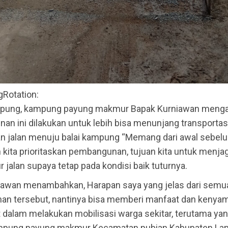
egRotation:
pung, kampung payung makmur Bapak Kurniawan menga
n ini dilakukan untuk lebih bisa menunjang transportas
n jalan menuju balai kampung “Memang dari awal sebel
kita prioritaskan pembangunan, tujuan kita untuk menjag
ur jalan supaya tetap pada kondisi baik tuturnya.
iawan menambahkan, Harapan saya yang jelas dari semu
n tersebut, nantinya bisa memberi manfaat dan kenya
dalam melakukan mobilisasi warga sekitar, terutama yan
ampung payung makmur Kecamatan pubian Kabupaten L