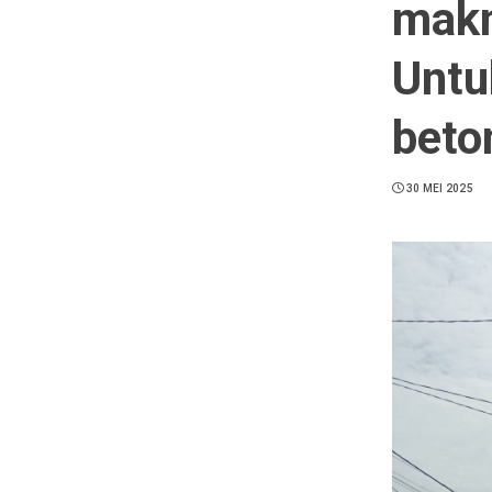
makm
Untuk
beto
30 MEI 2025