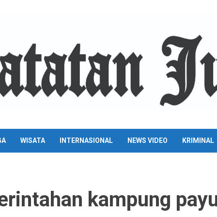
GA
WISATA
INTERNASIONAL
NEWS VIDEO
KRIMINAL
rintahan kampung pay