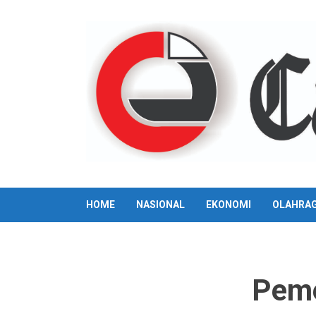
Skip
to
content
HOME
NASIONAL
EKONOMI
OLAHRA
Peme