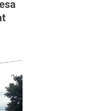
Desa
at