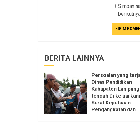
Simpan na
berikutnya
BERITA LAINNYA
Persoalan yang terja
Dinas Pendidikan
Kabupaten Lampung
tengah Di keluarkan
Surat Keputusan
Pengangkatan dan
Pemberhentian
Setruktur Pengurus
KKKS Sepihak Aktifi
LSM LPAB Sofyan AS