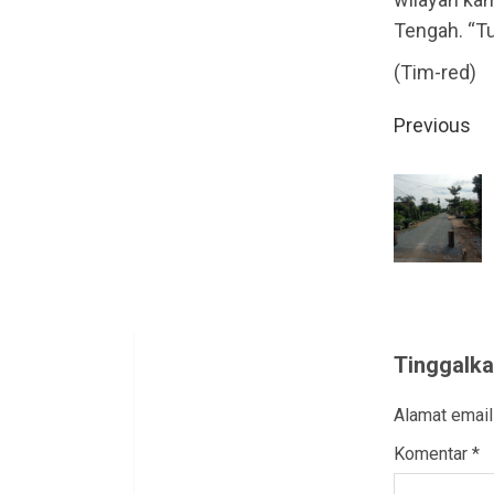
Tengah. “T
(Tim-red)
Contin
Previous
Readin
Tinggalka
Alamat email
Komentar
*