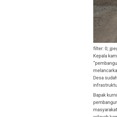
filter: 0; jp
Kepala kam
“pembanguna
melancarka
Desa sudah 
infrastrukt
Bapak kurn
pembanguna
masyarakat 
wilayah k