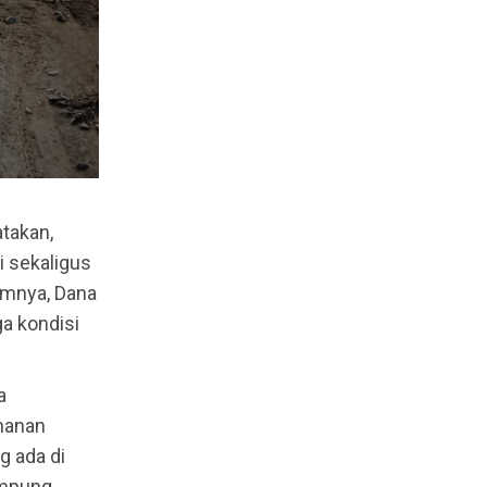
takan,
i sekaligus
umnya, Dana
a kondisi
a
manan
g ada di
ampung