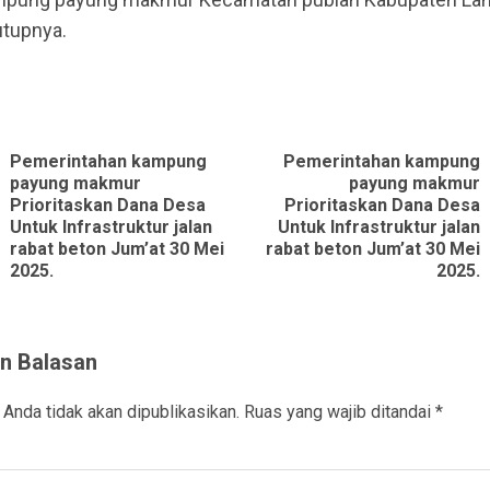
utupnya.
ue
g
Pemerintahan kampung
Pemerintahan kampung
payung makmur
payung makmur
Prioritaskan Dana Desa
Prioritaskan Dana Desa
Previous
Next
Untuk Infrastruktur jalan
Untuk Infrastruktur jalan
post:
post:
rabat beton Jum’at 30 Mei
rabat beton Jum’at 30 Mei
2025.
2025.
n Balasan
 Anda tidak akan dipublikasikan.
Ruas yang wajib ditandai
*