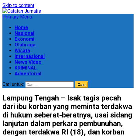
Skip to content
Primary Menu
Home
Nasional
Ekonomi
Olahraga
Wisata
Internasional
News Video
KRIMINAL
Adventorial
Cari untuk:
Lampung Tengah – Isak tagis pecah
dari ibu korban yang meminta terdakwa
di hukum seberat-beratnya, usai sidang
lanjutan dalam perkara pembunuhan,
dengan terdakwa RI (18), dan korban