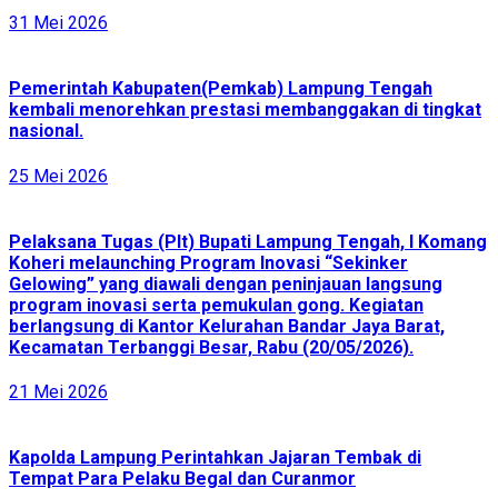
31 Mei 2026
Pemerintah Kabupaten(Pemkab) Lampung Tengah
kembali menorehkan prestasi membanggakan di tingkat
nasional.
25 Mei 2026
Pelaksana Tugas (Plt) Bupati Lampung Tengah, I Komang
Koheri melaunching Program Inovasi “Sekinker
Gelowing” yang diawali dengan peninjauan langsung
program inovasi serta pemukulan gong. Kegiatan
berlangsung di Kantor Kelurahan Bandar Jaya Barat,
Kecamatan Terbanggi Besar, Rabu (20/05/2026).
21 Mei 2026
Kapolda Lampung Perintahkan Jajaran Tembak di
Tempat Para Pelaku Begal dan Curanmor