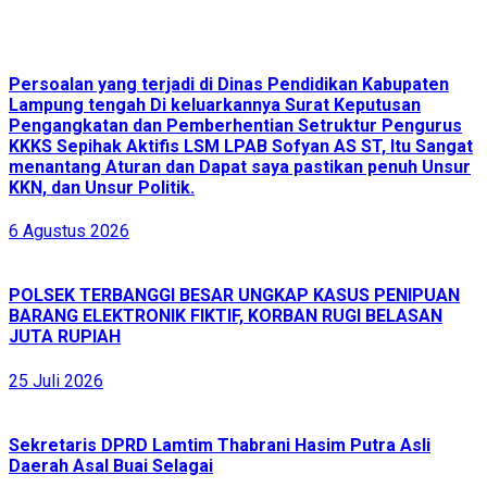
Persoalan yang terjadi di Dinas Pendidikan Kabupaten
Lampung tengah Di keluarkannya Surat Keputusan
Pengangkatan dan Pemberhentian Setruktur Pengurus
KKKS Sepihak Aktifis LSM LPAB Sofyan AS ST, Itu Sangat
menantang Aturan dan Dapat saya pastikan penuh Unsur
KKN, dan Unsur Politik.
6 Agustus 2026
POLSEK TERBANGGI BESAR UNGKAP KASUS PENIPUAN
BARANG ELEKTRONIK FIKTIF, KORBAN RUGI BELASAN
JUTA RUPIAH
25 Juli 2026
Sekretaris DPRD Lamtim Thabrani Hasim Putra Asli
Daerah Asal Buai Selagai