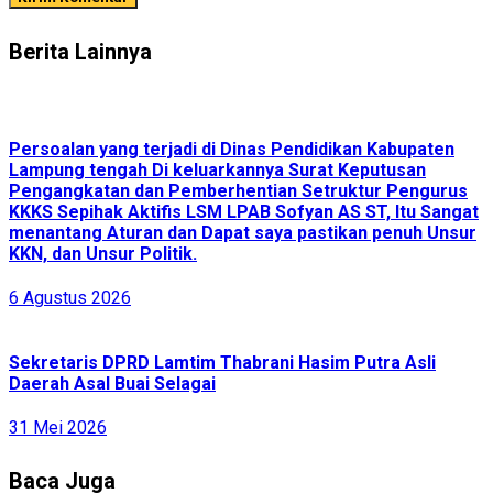
Berita Lainnya
Persoalan yang terjadi di Dinas Pendidikan Kabupaten
Lampung tengah Di keluarkannya Surat Keputusan
Pengangkatan dan Pemberhentian Setruktur Pengurus
KKKS Sepihak Aktifis LSM LPAB Sofyan AS ST, Itu Sangat
menantang Aturan dan Dapat saya pastikan penuh Unsur
KKN, dan Unsur Politik.
6 Agustus 2026
Sekretaris DPRD Lamtim Thabrani Hasim Putra Asli
Daerah Asal Buai Selagai
31 Mei 2026
Baca Juga